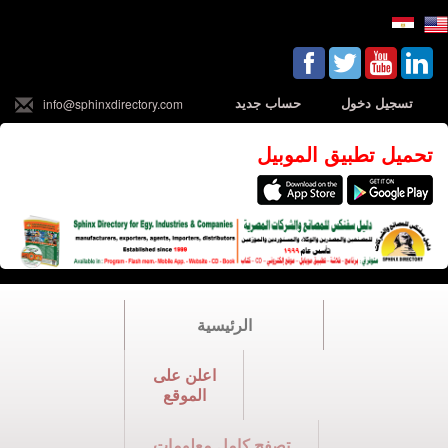
تسجيل دخول
حساب جديد
info@sphinxdirectory.com
تحميل تطبيق الموبيل
الرئيسية
اعلن على
الموقع
تصفح كامل معلومات