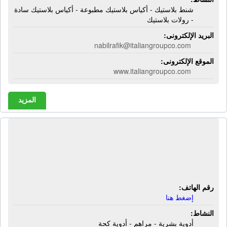
شنط بلاستيك - أكياس بلاستيك مطبوعة - أكياس بلاستيك سادة
- رولات بلاستيك
البريد الإلكترونى:
nabilrafik@italiangroupco.com
الموقع الإلكترونى:
www.italiangroupco.com
المزيد
المجموعة المصرية للصناعات الدوائية -
أى جى بى أى | أدوية بشرية - مراهم -
أدوية كحة
رقم الهاتف:
إضغط هنا
النشاط:
أدوية بشرية - مراهم - أدوية كحة