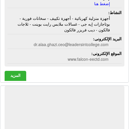
إضغط هنا
النشاط:
أجهزة منزلية كهربائية - أجهزة تكييف - سخانات فورية -
بوتاجازات إيه جى - غسالات ملابس رايت بوينت - ثلاجات
فالكون - ديب فريزر فالكون
البريد الإلكترونى:
dr.alaa.ghazi.ceo@leadersintcollege.com
الموقع الإلكترونى:
www.falcon-eectd.com
المزيد
المصرية كونكورد للمقاولات والصناعات
الحديثة | التصنيع والطلاء والإصلاح -
اللحام والفحص - الإختبار والمبيعات
لأنابيب الصلب الحلزونية للنفط والغاز