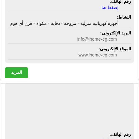
رقم الهاتف:
إضغط هنا
النشاط:
أجهزة كهربائية منزلية - مروحة - دفاية - مكواة - فرن أى هوم
البريد الإلكترونى:
info@ihome-eg.com
الموقع الإلكترونى:
www.ihome-eg.com
المزيد
المصنع المصرى للصناعة - إيفرنال |
أجهزة كهربائية - مراوح حائط -
ميكروويف كهربائى - مكانس كهربائية -
دفايات كهربائية
رقم الهاتف: