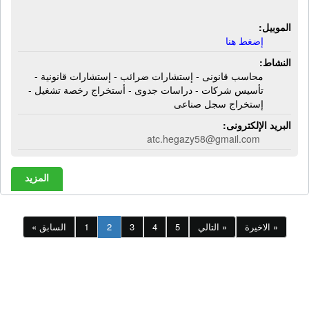
صناعى
الموبيل:
إضغط هنا
النشاط:
محاسب قانونى - إستشارات ضرائب - إستشارات قانونية -
تأسيس شركات - دراسات جدوى - أستخراج رخصة تشغيل -
إستخراج سجل صناعى
البريد الإلكترونى:
atc.hegazy58@gmail.com
المزيد
الاخيرة »
التالي »
5
4
3
2
1
« السابق