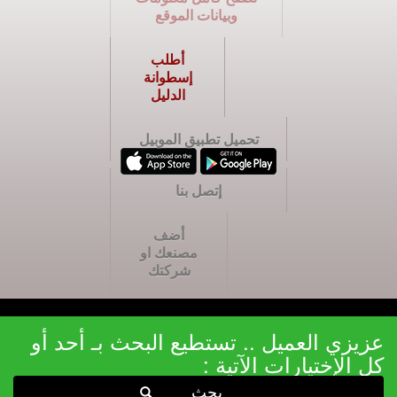
وبيانات الموقع
أطلب
إسطوانة
الدليل
تحميل تطبيق الموبيل
إتصل بنا
أضف
مصنعك او
شركتك
عزيزي العميل .. تستطيع البحث بـ أحد أو
كل الإختيارات الآتية :