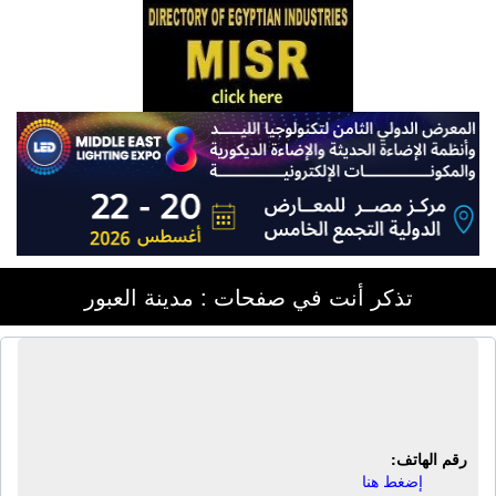
تذكر أنت في صفحات : مدينة العبور
المؤسسة الأخوية لصناعة الورق | تحويل
ورق - قص ورق
رقم الهاتف:
إضغط هنا