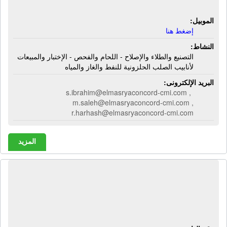
والمياه
الموبيل:
إضغط هنا
النشاط:
التصنيع والطلاء والإصلاح - اللحام والفحص - الإختبار والمبيعات
لأنابيب الصلب الحلزونية للنفط والغاز والمياه
البريد الإلكترونى:
s.ibrahim@elmasryaconcord-cmi.com ,
m.saleh@elmasryaconcord-cmi.com ,
r.harhash@elmasryaconcord-cmi.com
المزيد
المصنع المصرى للأجهزة المنزلية - أى
هوم | أجهزة كهربائية منزلية - مروحة -
دفاية - مكواة - فرن أى هوم