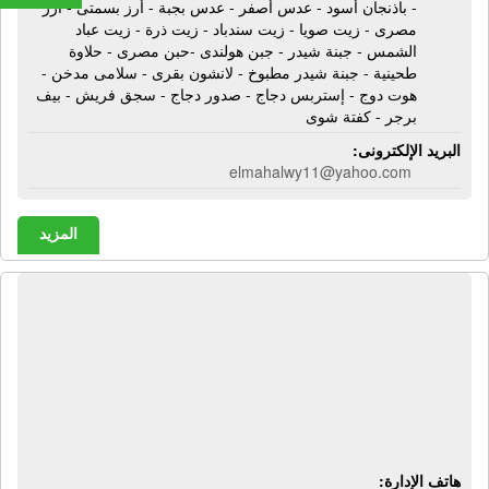
- باذنجان أسود - عدس أصفر - عدس بجبة - أرز بسمتى - أرز
مصرى - زيت صويا - زيت سندباد - زيت ذرة - زيت عباد
الشمس - جبنة شيدر - جبن هولندى -حبن مصرى - حلاوة
طحينية - جبنة شيدر مطبوخ - لانشون بقرى - سلامى مدخن -
هوت دوج - إستربس دجاج - صدور دجاج - سجق فريش - بيف
برجر - كفتة شوى
البريد الإلكترونى:
elmahalwy11@yahoo.com
المزيد
المركز المصرى الأوروبى لتنمية التجارة |
أجهزة منزلية كهربائية - أجهزة تكييف -
سخانات فورية - بوتاجازات إيه جى -
غسالات ملابس رايت بوينت - ثلاجات
فالكون - ديب فريزر فالكون
هاتف الإدارة: