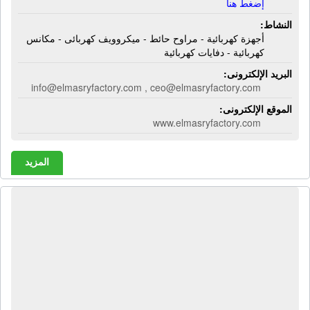
إضغط هنا
النشاط:
أجهزة كهربائية - مراوح حائط - ميكروويف كهربائى - مكانس
كهربائية - دفايات كهربائية
البريد الإلكترونى:
info@elmasryfactory.com , ceo@elmasryfactory.com
الموقع الإلكترونى:
www.elmasryfactory.com
المزيد
المكتب الإستشارى للمحاسبة والضرائب
- إية تى سى | محاسب قانونى -
إستشارات ضرائب - إستشارات قانونية -
تأسيس شركات - دراسات جدوى -
أستخراج رخصة تشغيل - إستخراج سجل