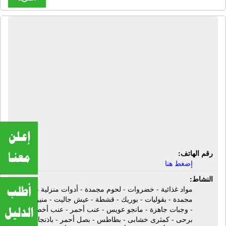
المحلاوى ماركت | مواد غذائية -
خضروات - لحوم مجمدة - أدوات منزلية -
أسماك مجمدة - بقوليات - بوريك -
قشطة - عيش جاليت - منين عجوة -
وجبات جاهزة - مانجو عويس - عنب
أحمر - عنب أخضر - بلح برحى - كمثرى
خشابى - بطاطس - بصل أحمر - باذنجان
أبيض - باذنجان أسود
رقم الهاتف:
إضغط هنا
النشاط:
مواد غذائية - خضروات - لحوم مجمدة - أدوات منزلية - أسماك
مجمدة - بقوليات - بوريك - قشطة - عيش جاليت - منين عجوة
- وجبات جاهزة - مانجو عويس - عنب أحمر - عنب أخضر - بلح
برحى - كمثرى خشابى - بطاطس - بصل أحمر - باذنجان أبيض