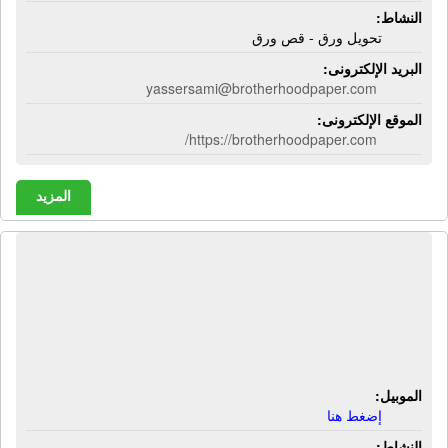
النشاط:
تحويل ورق - قص ورق
البريد الإلكترونى:
yassersami@brotherhoodpaper.com
الموقع الإلكترونى:
https://brotherhoodpaper.com/
المزيد
المجموعة الإيطالية لمواد التعبئة
والتغليف | شنط بلاستيك - أكياس
بلاستيك مطبوعة - أكياس بلاستيك سادة
- رولات بلاستيك
الموبيل:
إضغط هنا
النشاط: