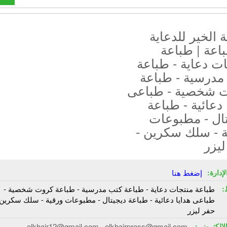
الخير للدعاية
اعة | طباعة
ت دعاية - طباعة
مدرسية - طباعة
 شخصية - طباعى
 دعائية - طباعة
تال - مطبوعات
ة - سلك سكرين -
يزر
إدارة:
إضغط هنا
:
طباعة منتجات دعاية - طباعة كتب مدرسية - طباعة كروت شخصية -
طباعى هدايا دعائية - طباعة ديجيتال - مطبوعات ورقية - سلك سكرين 
حفر ليزر
الإلكترونى:
elkhair12@gmail.com , elkhairpress@gmail.com