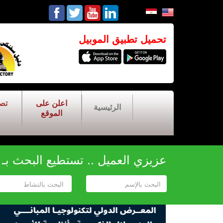
تحميل تطبيق الموبيل
اعلن على
تص
الرئيسية
الموقع
عزيزي العميل .. تستطيع البحث بـ أح