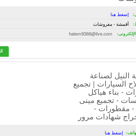
:
إضغط هنا
:
أقمشة - مفروشات
الإلكترونى:
hatem9366@live.com
ال
 النيل لصناعة
ح السيارات | تجميع
ت - بناء هياكل
سات - تجميع مينى
- مقطورات -
راج شهادات مرور
هاتف:
إضغط هنا