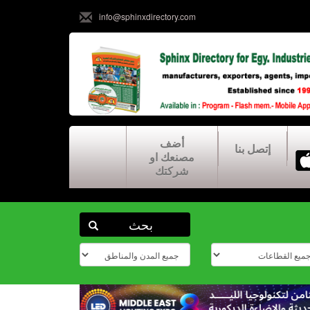
info@sphinxdirectory.com
أضف
إتصل بنا
مصنعك او
شركتك