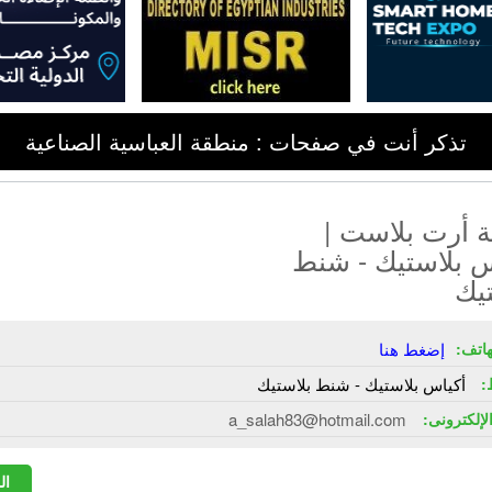
تذكر أنت في صفحات : منطقة العباسية الصناعية
 أرت بلاست |
س بلاستيك - شنط
يك
هاتف:
إضغط هنا
:
أكياس بلاستيك - شنط بلاستيك
الإلكترونى:
a_salah83@hotmail.com
ال