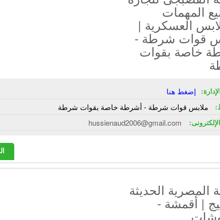
يع المهمات
ابس العسكرية |
س قوات شرطة -
ة خاصة بقوات
ة
إدارة:
إضغط هنا
:
ملابس قوات شرطة - أشرطة خاصة بقوات شرطة
الإلكترونى:
hussienaud2006@gmail.com
ال
المصرية الحديثة
ج | أقمشة -
شات