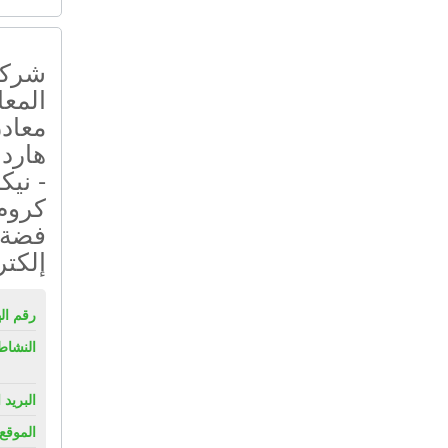
شركة
المعا
معادن
هارد 
- نيك
كروم
فضة 
إلكتر
رقم ال
النشاط
البريد 
الموقع 