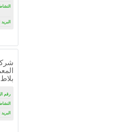
النشاط
البريد 
شركة 
المعم
بلاط 
رقم ال
النشاط
البريد 