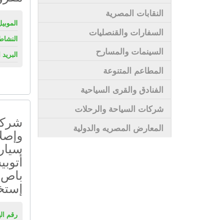
النقابات المصرية
الموبيل
السفارات والقنصليات
النشاط
السينمات والمسارح
البريد 
المطاعم المتنوعة
الفنادق والقرى السياحية
شركات السياحة والرحلات
شركة
المعارض المصريه والدولية
وإصلا
سيارا
أتوبي
باص 
إستخ
رقم ال