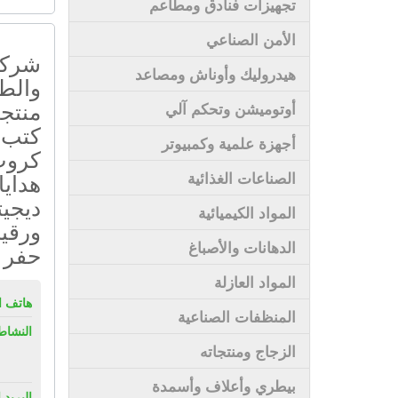
تجهيزات فنادق ومطاعم
الأمن الصناعي
شركة 
هيدروليك وأوناش ومصاعد
والطب
منتجا
أوتوميشن وتحكم آلي
كتب 
أجهزة علمية وكمبيوتر
كروت
هدايا
الصناعات الغذائية
ديجي
المواد الكيميائية
ورقي
الدهانات والأصباغ
حفر ل
المواد العازلة
هاتف ال
المنظفات الصناعية
النشاط
الزجاج ومنتجاته
بيطري وأعلاف وأسمدة
البريد 