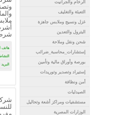
الرخام والجرانيت
وتصن
والمل
التعبئة والتغليف
ملاب
غزل ونسيج وملابس جاهزة
أشرط
البترول والتعدين
شرط
شحن ونقل وملاحة
هاتف ال
إستشارات_محاسبة_ضرائب
النشاط
بورصة وأوراق مالية وتأمين
البريد 
إستيراد وتصدير وتوريدات
أمن ونظافة
الصيدليات
شركة 
مستشفيات ومراكز أشعة وتحاليل
للنسي
مفرو
الوزارات المصرية