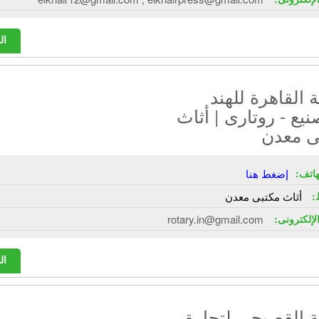
ال
القاهرة للهند
نيع - روتارى | أثاث
ى معدن
هاتف:
إضغط هنا
:
أثاث مكتبى معدن
الإلكترونى:
rotary.in@gmail.com
ال
 القصبجى لتجارة