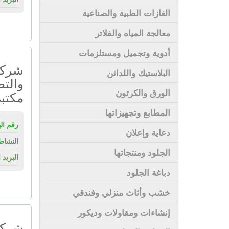
الغازات الطبية والصناعية
معالجة المياه والفلاتر
أدوية وتجميل ومستلزمات
شركة 
البلاستيك واللدائن
والتص
الورق والكرتون
مكتب
المطابع وتجهيزاتها
رقم ال
دعاية وإعلان
النشاط
الجلود ومنتجاتها
البريد 
دباغة الجلود
خشب وأثاث منزلي وفندقي
إنشاءات ومقاولات وديكور
شركة