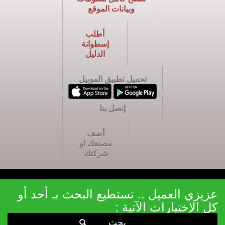
وبيانات الموقع
أطلب
إسطوانة
الدليل
تحميل تطبيق الموبيل
إتصل بنا
أضف
مصنعك او
شركتك
عزيزي العميل .. تستطيع البحث بـ أحد أو
كل الإختيارات الآتية :