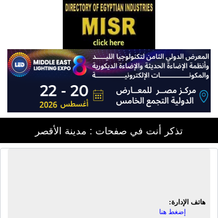
تذكر أنت في صفحات : مدينة الأقصر
صيدلية سان مارك | شارع مصطفى
كامل - الأقصر
هاتف الإدارة:
إضغط هنا