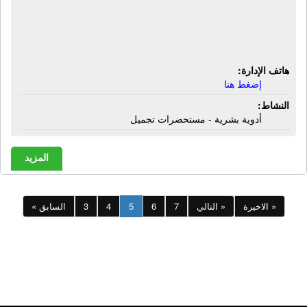
صيدلية عنايات رشدى حنين | شارع
الهيلتون - الأقصر
هاتف الإدارة:
إضغط هنا
النشاط:
أدوية بشرية - مستحضرات تجميل
المزيد
الاخيرة »
التالي »
7
6
5
4
3
« السابق