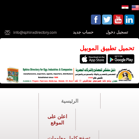
تسجيل دخول
حساب جديد
info@sphinxdirectory.com
تحميل تطبيق الموبيل
الرئيسية
اعلن على
الموقع
تصفح كامل معلومات