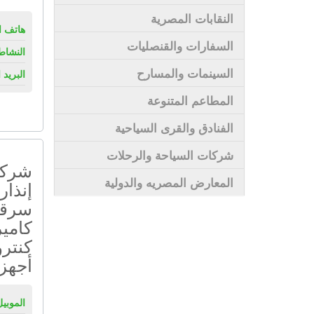
النقابات المصرية
هاتف ال
السفارات والقنصليات
النشاط
السينمات والمسارح
البريد 
المطاعم المتنوعة
الفنادق والقرى السياحية
شركات السياحة والرحلات
شركة
المعارض المصريه والدولية
إنذار
سرقة 
كامي
كنترو
أجهزة
الموبيل