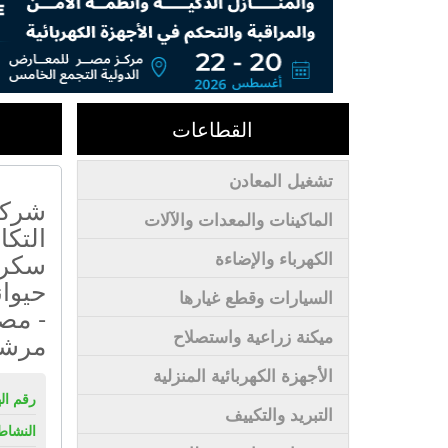
القطاعات
تشغيل المعادن
شركة
الماكينات والمعدات والآلات
التكا
سكر 
الكهرباء والإضاءة
حيوا
السيارات وقطع غيارها
- مص
ميكنة زراعية واستصلاح
مرش
الأجهزة الكهربائية المنزلية
رقم ال
التبريد والتكييف
النشاط