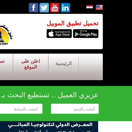
تحميل تطبيق الموبيل
اعلن على
تص
الرئيسية
الموقع
عزيزي العميل .. تستطيع البحث بـ أح