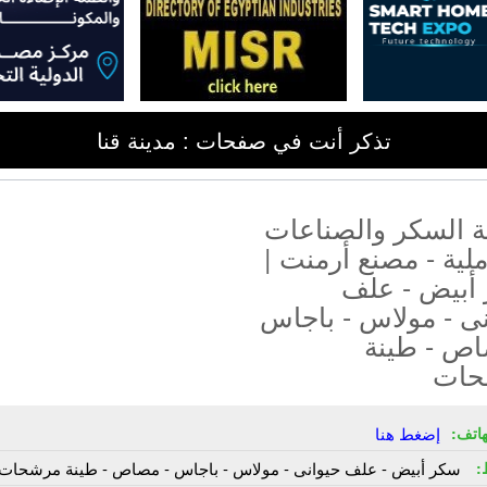
تذكر أنت في صفحات : مدينة قنا
 السكر والصناعات
ملية - مصنع أرمنت |
أبيض - علف
نى - مولاس - باجاس
اص - طينة
حات
هاتف:
إضغط هنا
:
سكر أبيض - علف حيوانى - مولاس - باجاس - مصاص - طينة مرشحات