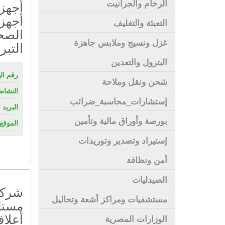
الرخام والجرانيت
أجهزة
أجهزه
التعبئة والتغليف
الصحر
غزل ونسيج وملابس جاهزة
التبر
البترول والتعدين
رقم ال
شحن ونقل وملاحة
النشاط
إستشارات_محاسبة_ضرائب
البريد 
بورصة وأوراق مالية وتأمين
الموقع 
إستيراد وتصدير وتوريدات
أمن ونظافة
الصيدليات
شركة 
مستشفيات ومراكز أشعة وتحاليل
مستل
أعلا
الوزارات المصرية