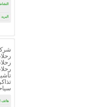
النشاط
البريد 
شركة 
رحلات
رحلات
رحلا
تأشي
تذاكر
سياح
هاتف ال