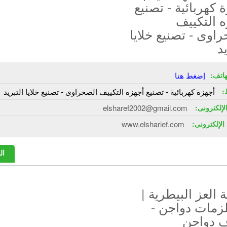
 كهربائية - تصنيع
 التكييف
اوى - تصنيع خلايا
يد
هاتف:
إضغط هنا
:
أجهزة كهربائية - تصنيع أجهزه التكييف الصحراوى - تصنيع خلايا التبريد
الإلكترونى:
elsharef2002@gmail.com
الإلكترونى:
www.elsharief.com
ال
العز البيطرية |
زمات دواجن -
ف دواجن