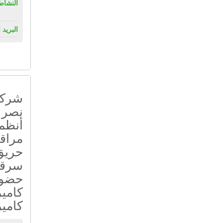
النشاط
البريد 
شركة
نصر ب
أنظمة
مراقب
حريق 
سرقة 
حضور
كامير
كامي