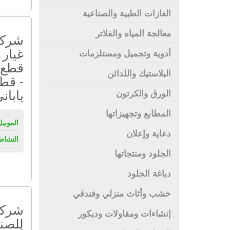
الغازات الطبية والصناعية
معالجة المياه والفلاتر
شركة
غيار 
أدوية وتجميل ومستلزمات
قطع 
البلاستيك واللدائن
- قطع
يابان
الورق والكرتون
المطابع وتجهيزاتها
الموبيل
دعاية وإعلان
النشاط
الجلود ومنتجاتها
دباغة الجلود
خشب وأثاث منزلي وفندقي
شركة
إنشاءات ومقاولات وديكور
للصنا