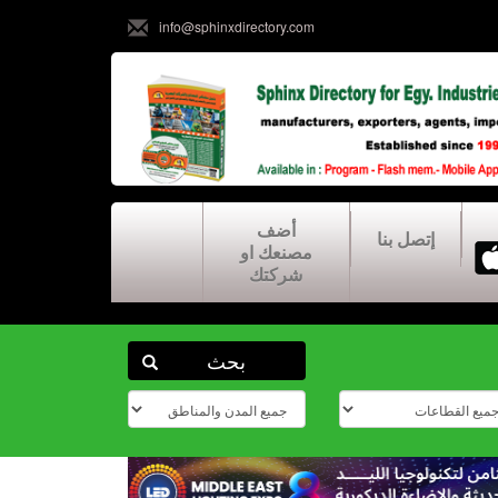
info@sphinxdirectory.com
أضف
إتصل بنا
مصنعك او
شركتك