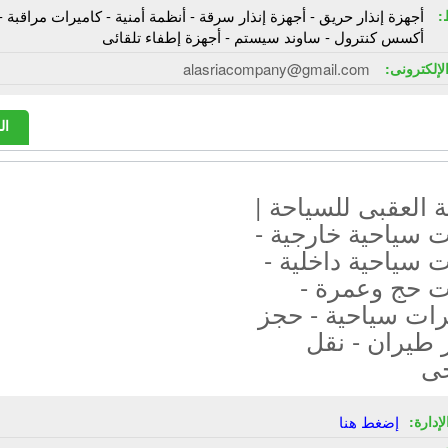
:
أجهزة إنذار حريق - أجهزة إنذار سرقة - أنظمة أمنية - كاميرات مراقبة -
أكسس كنترول - ساوند سيستم - أجهزة إطفاء تلقائى
الإلكترونى:
alasriacompany@gmail.com
ال
العقبى للسياحة |
 سياحية خارجية -
 سياحية داخلية -
ت حج وعمرة -
رات سياحية - حجز
 طيران - نقل
ى
إدارة:
إضغط هنا