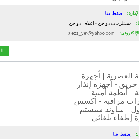
إدارة:
إضغط هنا
:
مستلزمات دواجن - أعلاف دواجن
الإلكترونى:
alezz_vet@yahoo.com
ال
 العصرية | أجهزة
 حريق - أجهزة إنذار
- أنظمة أمنية -
رات مراقبة - أكسس
ل - ساوند سيستم -
 إطفاء تلقائى
:
إضغط هنا