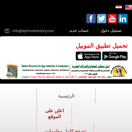
تسجيل دخول
حساب جديد
info@sphinxdirectory.com
تحميل تطبيق الموبيل
الرئيسية
اعلن على
الموقع
تصفح كامل معلومات