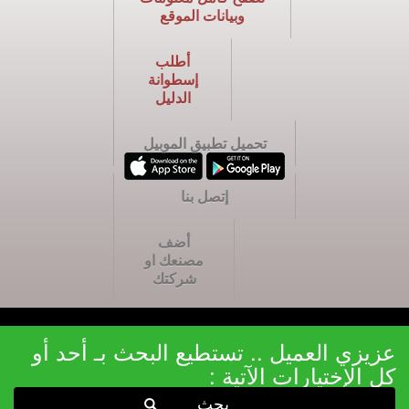
وبيانات الموقع
أطلب
إسطوانة
الدليل
تحميل تطبيق الموبيل
إتصل بنا
أضف
مصنعك او
شركتك
عزيزي العميل .. تستطيع البحث بـ أحد أو
كل الإختيارات الآتية :