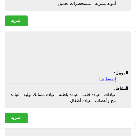
أدوية بشرية - مستحضرات تجميل
المزيد
عيادات النخبة التخصصية | أمام
المستشفى قنا العام - بجوار حلوانى
شوكلتير - أعلى بنك الإمارات دبى - قنا
الموبيل:
إضغط هنا
النشاط:
عيادات - عيادة قلب - عيادة باطنة - عيادة مسالك بولية - عيادة
مخ وأعصاب - عيادة أطفال
المزيد