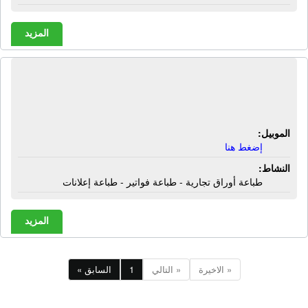
المزيد
مطبعة الحرمين | طباعة أوراق تجارية -
طباعة فواتير - طباعة إعلانات
الموبيل:
إضغط هنا
النشاط:
طباعة أوراق تجارية - طباعة فواتير - طباعة إعلانات
المزيد
الاخيرة »
التالي »
1
« السابق