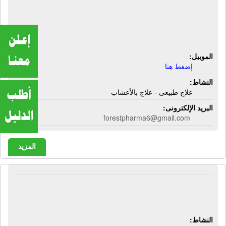
مركز الرحمة للعلاج الطبيعى | شارع
مركز الشرطة - بجوار مطعم أبو طارق -
نجع حمادى - قنا
الموبيل:
إضغط هنا
النشاط:
علاج طبيعى - علاج بالأعشاب
البريد الإلكترونى:
forestpharma6@gmail.com
المزيد
مستشفى المركزى الأميرى | نجع حمادى
- قنا
النشاط: