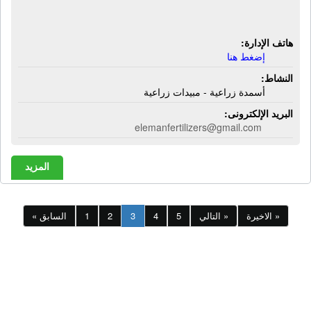
أسمدة زراعية - مبيدات زراعية
هاتف الإدارة:
إضغط هنا
النشاط:
أسمدة زراعية - مبيدات زراعية
البريد الإلكترونى:
elemanfertilizers@gmail.com
المزيد
الاخيرة »
التالي »
5
4
3
2
1
« السابق