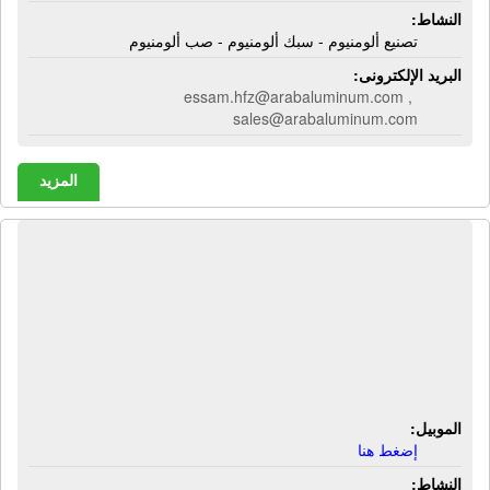
النشاط:
تصنيع ألومنيوم - سبك ألومنيوم - صب ألومنيوم
البريد الإلكترونى:
essam.hfz@arabaluminum.com ,
sales@arabaluminum.com
المزيد
شركة الأمير لأنظمة المراقبة | كاميرات
مراقبة - أجهزة بصمة - أجهزة إنذار حريق
- أجهزة إنذار سرقة - أنظمة أمنية -
أكسس كنترول - أجهزة إنذار سرقة -
ساوند سيستم - أجهزة إطفاء تلقائى
الموبيل:
إضغط هنا
النشاط: