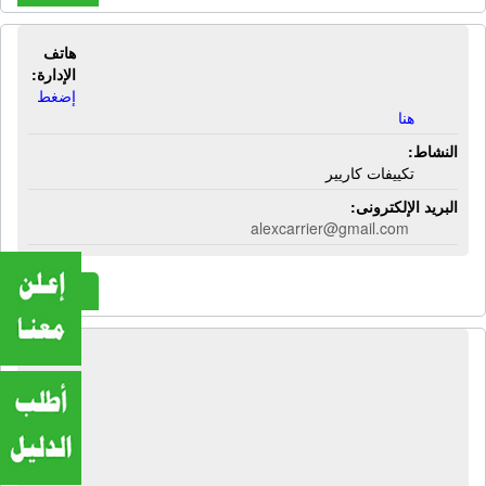
هاتف
شركة الإسكندرية | تكييفات كاريير
الإدارة:
إضغط
هنا
النشاط:
تكييفات كاريير
البريد الإلكترونى:
alexcarrier@gmail.com
المزيد
شركة الإسماعيلية الوطنية - فوديكو |
منتجات فواكة مجمدة فوديكو - خضروات
مجمدة فوديكو - عصائر فاكهة فوديكو -
نكتار فاكهة فوديكو