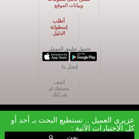
وبيانات الموقع
أطلب
إسطوانة
الدليل
تحميل تطبيق الموبيل
إتصل بنا
أضف
مصنعك او
شركتك
عزيزي العميل .. تستطيع البحث بـ أحد أو
كل الإختيارات الآتية :