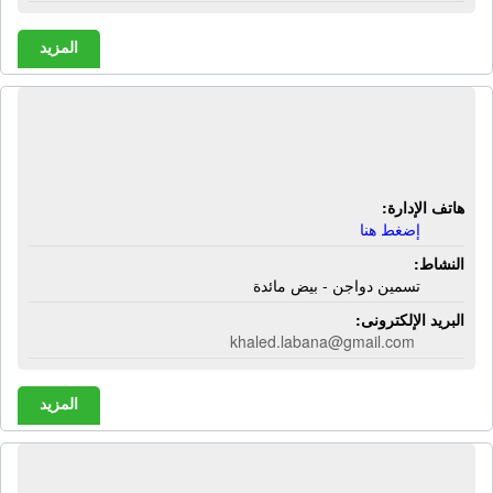
المزيد
شركة الإسماعيلية للإنتاج الداجنى
والحيوانى | تسمين دواجن - بيض مائدة
هاتف الإدارة:
إضغط هنا
النشاط:
تسمين دواجن - بيض مائدة
البريد الإلكترونى:
khaled.labana@gmail.com
المزيد
شركة الإسماعيلية للصناعات الغذائية -