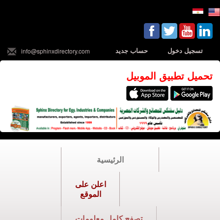
تسجيل دخول
حساب جديد
info@sphinxdirectory.com
تحميل تطبيق الموبيل
الرئيسية
اعلن على
الموقع
تصفح كامل معلومات