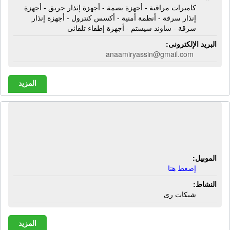
كاميرات مراقبة - أجهزة بصمة - أجهزة إنذار حريق - أجهزة
إنذار سرقة - أنظمة أمنية - أكسس كنترول - أجهزة إنذار
سرقة - ساوند سيستم - أجهزة إطفاء تلقائى
البريد الإلكترونى:
anaamiryassin@gmail.com
المزيد
شركة الإتحاد للتنمية الزراعية | شبكات
رى
الموبيل:
إضغط هنا
النشاط:
شبكات رى
المزيد