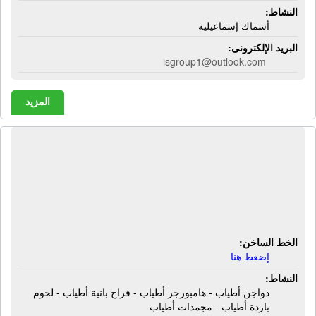
النشاط:
أسماك إسماعيلية
البريد الإلكترونى:
isgroup1@outlook.com
المزيد
شركة الإسماعيلية للإستثمار الزراعى
والصناعى - أطياب | دواجن أطياب -
هامبورجر أطياب - فراخ بانية أطياب -
لحوم باردة أطياب - مجمدات أطياب
الخط الساخن:
إضغط هنا
النشاط:
دواجن أطياب - هامبورجر أطياب - فراخ بانية أطياب - لحوم
باردة أطياب - مجمدات أطياب