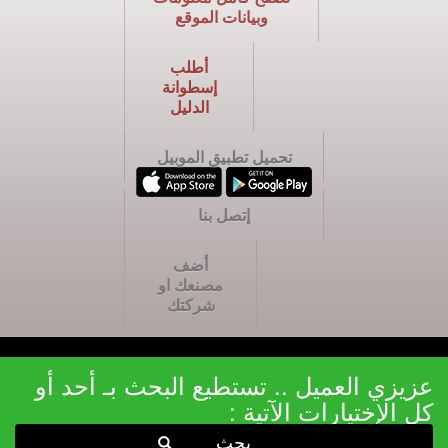
وبيانات الموقع
أطلب
إسطوانة
الدليل
تحميل تطبيق الموبيل
إتصل بنا
أضف
مصنعك او
شركتك
عزيزي العميل .. تستطيع البحث بـ أحد أو
كل الإختيارات الآتية :