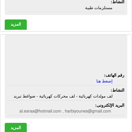
النشاط:
مستلزمات طبية
المزيد
شركة الإسراء لأعمال الكهرباء | لف
مولدات كهربائية - لف محركات كهربائية
- ضواغط تبريد
رقم الهاتف:
إضغط هنا
النشاط:
لف مولدات كهربائية - لف محركات كهربائية - ضواغط تبريد
البريد الإلكترونى:
al.esraa@hotmail.com , harbiyounes@gmail.com
المزيد