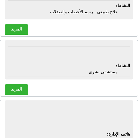
النشاط:
علاج طبيعى - رسم الأعصاب والعضلات
المزيد
المستشفى الأميرى | شبراخيت - البحيرة
النشاط:
مستشفى بشرى
المزيد
المكتب العلمى الهندسى | ماكينات تنقية
حبوب - موانع إنبات بطاطس
هاتف الإدارة: