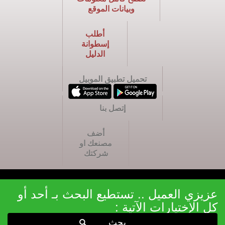
وبيانات الموقع
أطلب
إسطوانة
الدليل
تحميل تطبيق الموبيل
إتصل بنا
أضف
مصنعك او
شركتك
عزيزي العميل .. تستطيع البحث بـ أحد أو
كل الإختيارات الآتية :