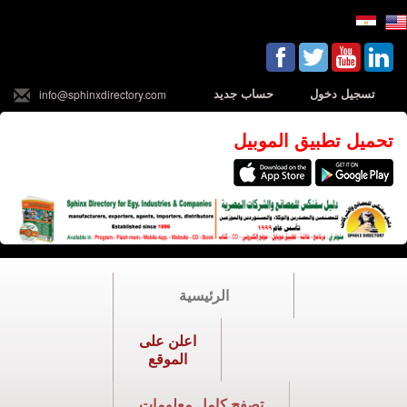
تسجيل دخول
حساب جديد
info@sphinxdirectory.com
تحميل تطبيق الموبيل
الرئيسية
اعلن على
الموقع
تصفح كامل معلومات