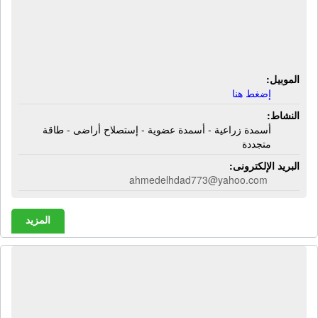
الشركة المتكاملة الزراعية البيئية |
أسمدة زراعية - أسمدة عضوية -
إستصلاح أراضى - طاقة متجددة
الموبيل:
إضغط هنا
النشاط:
أسمدة زراعية - أسمدة عضوية - إستصلاح أراضى - طاقة
متجددة
البريد الإلكترونى:
ahmedelhdad773@yahoo.com
المزيد
الشركة الهندسية للسخانات الصناعية |
سخانات ميكا - سخانات سيراميك -
سخانات سوائل - سخانات هوائية -