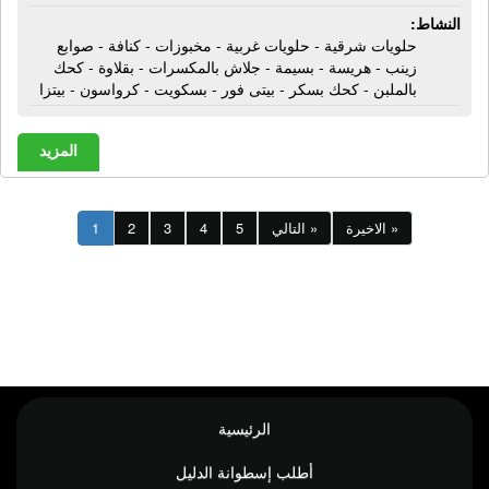
النشاط:
حلويات شرقية - حلويات غربية - مخبوزات - كنافة - صوابع
زينب - هريسة - بسيمة - جلاش بالمكسرات - بقلاوة - كحك
بالملبن - كحك بسكر - بيتى فور - بسكويت - كرواسون - بيتزا
المزيد
الاخيرة »
التالي »
5
4
3
2
1
الرئيسية
أطلب إسطوانة الدليل