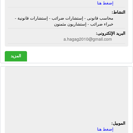
إضغط هنا
النشاط:
محاسب قانونى - إستشارات ضرائب - إستشارات قانونية -
خبراء ضرائب - إستشاريون مثمنون
البريد الإلكترونى:
a.hagag2010@gmail.com
المزيد
المركز التخصصى للعلاج الطبيعى ورسم
الأعصاب والعضلات | أبو المطامير
التخصصى - شارع الثانوى - حوش عيسى
- شارع عطارة الخير - بجوار مستشفى
دار الشفاء - البحيرة
الموبيل:
إضغط هنا