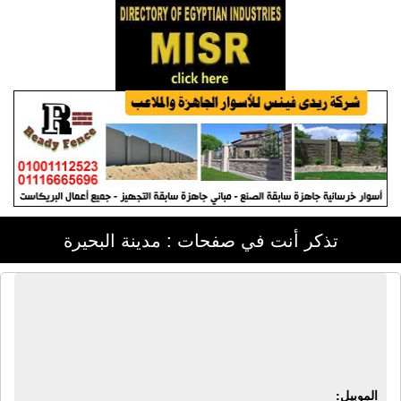
تذكر أنت في صفحات : مدينة البحيرة
الشركة الحديثة للدواجن | أدوية بيطرية -
إنتاج داجنى - أعلاف حيوانية - مستلزمات
مزارع - كتاكيت
الموبيل: