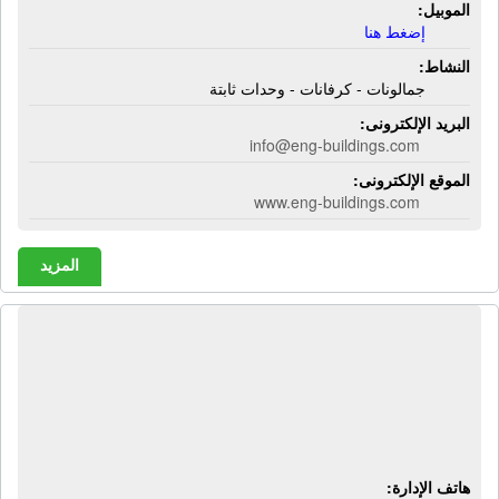
الموبيل:
إضغط هنا
النشاط:
جمالونات - كرفانات - وحدات ثابتة
البريد الإلكترونى:
info@eng-buildings.com
الموقع الإلكترونى:
www.eng-buildings.com
المزيد
المركز الإستشارى المصرى | محاسب
قانونى - إستشارات ضرائب - إستشارات
قانونية - خبراء ضرائب - إستشاريون
مثمنون
هاتف الإدارة: