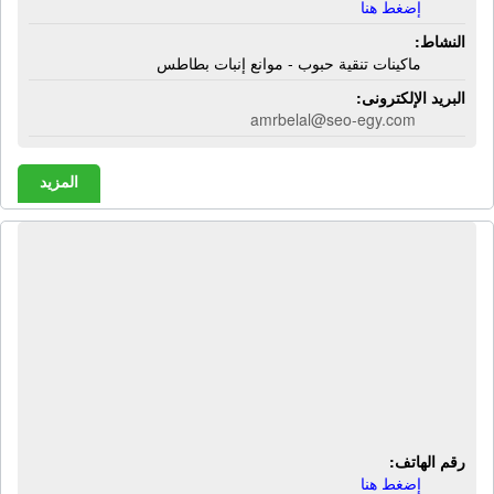
إضغط هنا
النشاط:
ماكينات تنقية حبوب - موانع إنبات بطاطس
البريد الإلكترونى:
amrbelal@seo-egy.com
المزيد
حلوانى الصردى | حلويات شرقية -
حلويات غربية - مخبوزات - كنافة - صوابع
زينب - هريسة - بسيمة - جلاش
بالمكسرات - بقلاوة - كحك بالملبن -
كحك بسكر - بيتى فور - بسكويت -
كرواسون - بيتزا
رقم الهاتف:
إضغط هنا