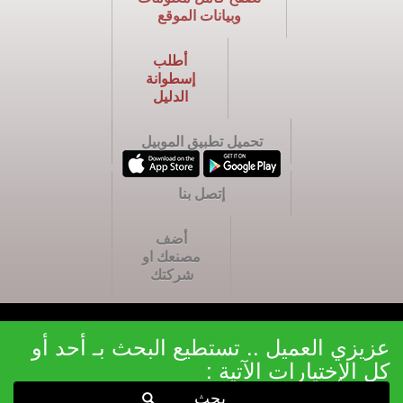
وبيانات الموقع
أطلب
إسطوانة
الدليل
تحميل تطبيق الموبيل
إتصل بنا
أضف
مصنعك او
شركتك
عزيزي العميل .. تستطيع البحث بـ أحد أو
كل الإختيارات الآتية :