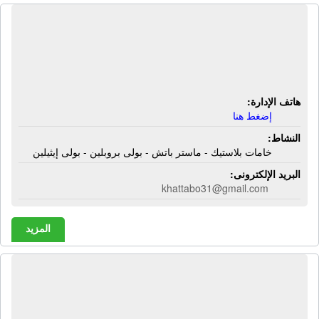
المؤسسة الإسلامية لتجارة وتوريد
الماستر باتش | خامات بلاستيك - ماستر
باتش - بولى بروبلين - بولى إيثيلين
هاتف الإدارة:
إضغط هنا
النشاط:
خامات بلاستيك - ماستر باتش - بولى بروبلين - بولى إيثيلين
البريد الإلكترونى:
khattabo31@gmail.com
المزيد
المؤسسة المصرية للتوريدات العمومية |
مناديل ورقية - منظفات صناعية - تعبئة