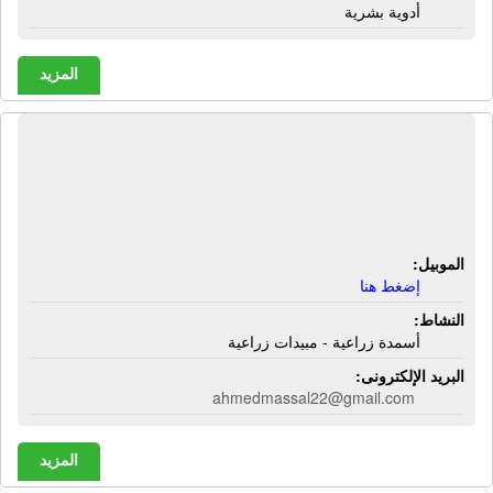
أدوية بشرية
المزيد
الشركة المصرية العالمية للأسمدة
والكيماويات - إيفيكو | أسمدة زراعية -
مبيدات زراعية
الموبيل:
إضغط هنا
النشاط:
أسمدة زراعية - مبيدات زراعية
البريد الإلكترونى:
ahmedmassal22@gmail.com
المزيد