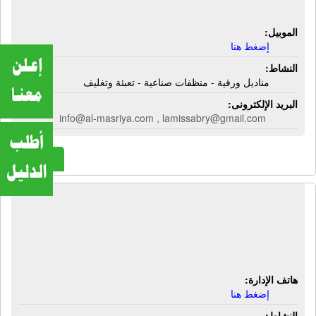
وتغليف
الموبيل:
إضغط هنا
النشاط:
مناديل ورقية - منظفات صناعية - تعبئة وتغليف
البريد الإلكترونى:
info@al-masriya.com , lamissabry@gmail.com
المزيد
المركز الفنى لتوريدات المصانع |
كسارات مطاحن - كسارات بلح -
كسارات نواة - كسارات تمور
هاتف الإدارة:
إضغط هنا
النشاط: