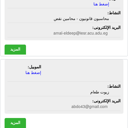
إضغط هنا
النشاط:
محاسبون قانونيون - محامين نقض
البريد الإلكترونى:
amal-eldeep@iesr.acu.adu.eg
المزيد
الموبيل:
سرجة الحماد | زيوت طعام
إضغط هنا
النشاط:
زيوت طعام
البريد الإلكترونى:
abdo43@gmail.com
المزيد