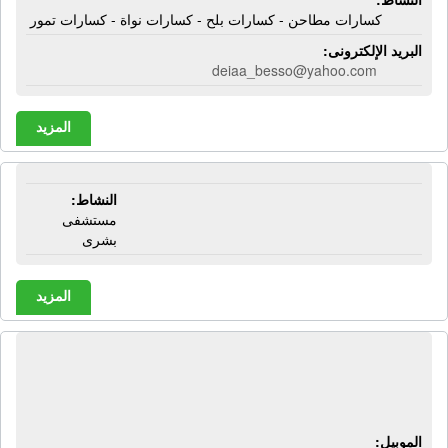
كسارات مطاحن - كسارات بلح - كسارات نواة - كسارات تمور
البريد الإلكترونى:
deiaa_besso@yahoo.com
المزيد
المستشفى الأميرى | الدقهلية
النشاط:
مستشفى
بشرى
المزيد
المكتب المتكامل للمحاماه والمحاسبة |
محاسبون قانونيون - محامين نقض
الموبيل: