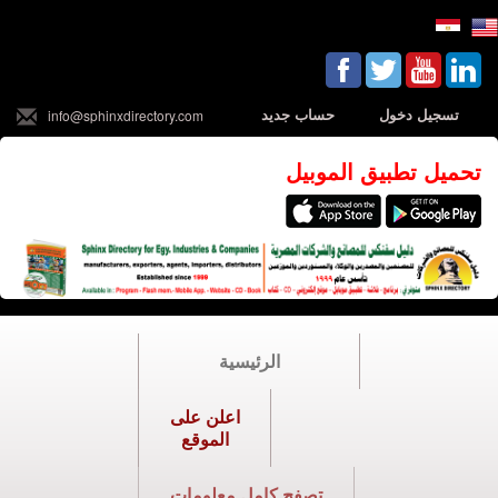
تسجيل دخول
حساب جديد
info@sphinxdirectory.com
تحميل تطبيق الموبيل
الرئيسية
اعلن على
الموقع
تصفح كامل معلومات