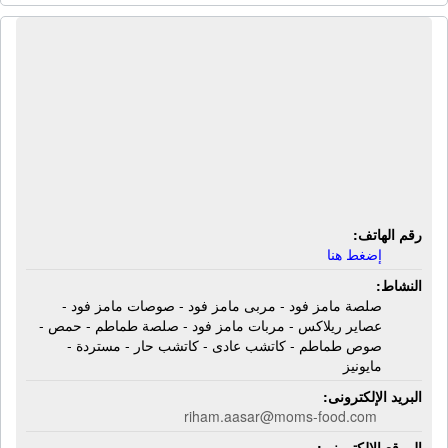
شركة أبديت للصناعات الغذائية | صلصة
مامز فود - مربى مامز فود - صوصات
مامز فود - عصاير ريلاكس - مربات مامز
فود - صلصة طماطم - حمص - صوص
طماطم - كاتشب عادى - كاتشب حار -
مستردة - مايونيز
رقم الهاتف:
إضغط هنا
النشاط:
صلصة مامز فود - مربى مامز فود - صوصات مامز فود -
عصاير ريلاكس - مربات مامز فود - صلصة طماطم - حمص -
صوص طماطم - كاتشب عادى - كاتشب حار - مستردة -
مايونيز
البريد الإلكترونى:
riham.aasar@moms-food.com
الموقع الإلكترونى: