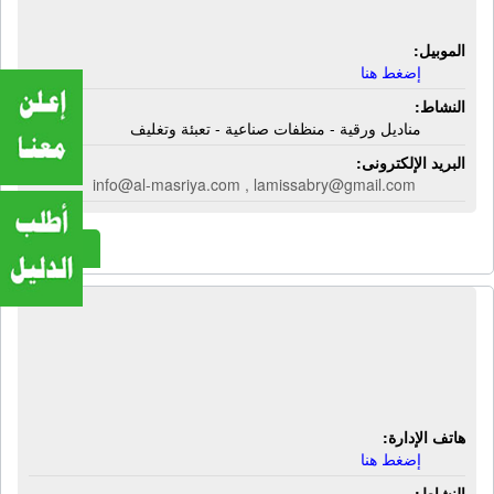
وتغليف
الموبيل:
إضغط هنا
النشاط:
مناديل ورقية - منظفات صناعية - تعبئة وتغليف
البريد الإلكترونى:
info@al-masriya.com , lamissabry@gmail.com
المزيد
المركز الفنى لتوريدات المصانع |
كسارات مطاحن - كسارات بلح -
كسارات نواة - كسارات تمور
هاتف الإدارة:
إضغط هنا
النشاط: