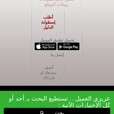
وبيانات الموقع
أطلب
إسطوانة
الدليل
تحميل تطبيق الموبيل
إتصل بنا
أضف
مصنعك او
شركتك
عزيزي العميل .. تستطيع البحث بـ أحد أو
كل الإختيارات الآتية :