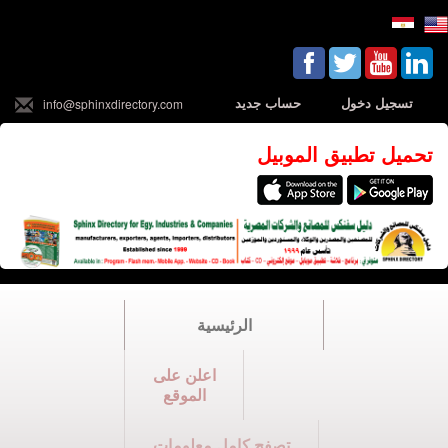
تسجيل دخول
حساب جديد
info@sphinxdirectory.com
تحميل تطبيق الموبيل
الرئيسية
اعلن على
الموقع
تصفح كامل معلومات