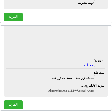
أدوية بشرية
المزيد
الشركة المصرية العالمية للأسمدة
والكيماويات - إيفيكو | أسمدة زراعية -
مبيدات زراعية
الموبيل:
إضغط هنا
النشاط:
أسمدة زراعية - مبيدات زراعية
البريد الإلكترونى:
ahmedmassal22@gmail.com
المزيد