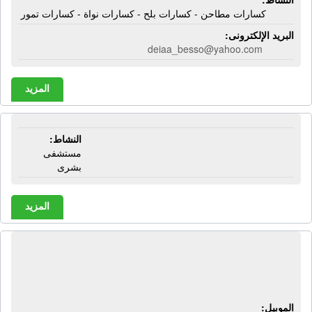
كسارات مطاحن - كسارات بلح - كسارات نواة - كسارات تمور
البريد الإلكترونى:
deiaa_besso@yahoo.com
المزيد
المستشفى الأميرى | الدقهلية
النشاط:
مستشفى
بشرى
المزيد
المكتب المتكامل للمحاماه والمحاسبة |
محاسبون قانونيون - محامين نقض
الموبيل: