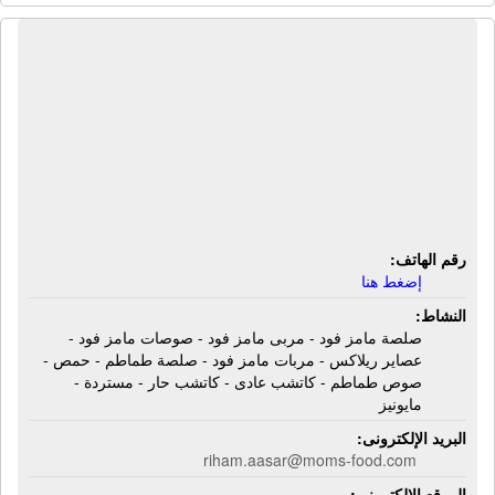
شركة أبديت للصناعات الغذائية | صلصة
مامز فود - مربى مامز فود - صوصات
مامز فود - عصاير ريلاكس - مربات مامز
فود - صلصة طماطم - حمص - صوص
طماطم - كاتشب عادى - كاتشب حار -
مستردة - مايونيز
رقم الهاتف:
إضغط هنا
النشاط:
صلصة مامز فود - مربى مامز فود - صوصات مامز فود -
عصاير ريلاكس - مربات مامز فود - صلصة طماطم - حمص -
صوص طماطم - كاتشب عادى - كاتشب حار - مستردة -
مايونيز
البريد الإلكترونى:
riham.aasar@moms-food.com
الموقع الإلكترونى: