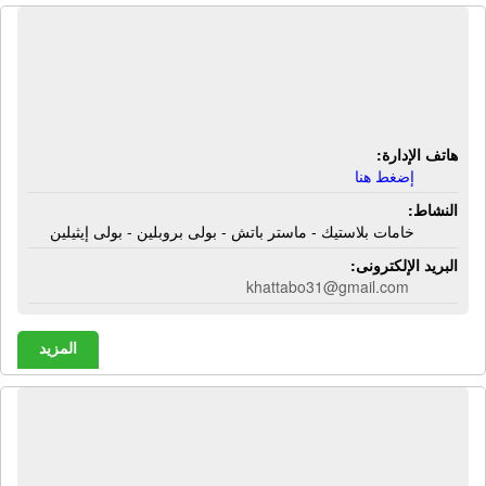
المؤسسة الإسلامية لتجارة وتوريد
الماستر باتش | خامات بلاستيك - ماستر
باتش - بولى بروبلين - بولى إيثيلين
هاتف الإدارة:
إضغط هنا
النشاط:
خامات بلاستيك - ماستر باتش - بولى بروبلين - بولى إيثيلين
البريد الإلكترونى:
khattabo31@gmail.com
المزيد
المؤسسة المصرية للتوريدات العمومية |
مناديل ورقية - منظفات صناعية - تعبئة