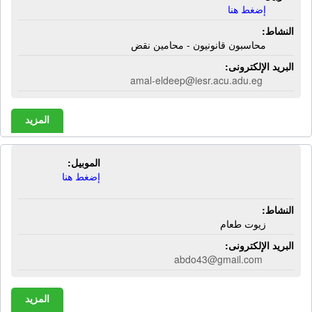
إضغط هنا
النشاط:
محاسبون قانونيون - محامين نقض
البريد الإلكترونى:
amal-eldeep@iesr.acu.adu.eg
المزيد
الموبيل:
سرجة الحماد | زيوت طعام
إضغط هنا
النشاط:
زيوت طعام
البريد الإلكترونى:
abdo43@gmail.com
المزيد