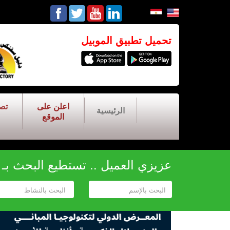
تحميل تطبيق الموبيل
اعلن على
تص
الرئيسية
الموقع
عزيزي العميل .. تستطيع البحث بـ أح