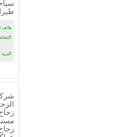
سياحي
طيرا
هاتف ال
النشاط
البريد 
شركة 
الزجا
زجاج
مستو
زجاج 
عواك