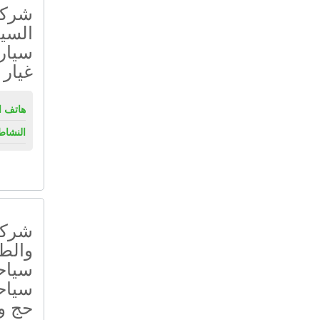
شركة 
السيا
سيار
غيار
هاتف ال
النشاط
شركة 
والطي
سياحي
سياحي
حج و