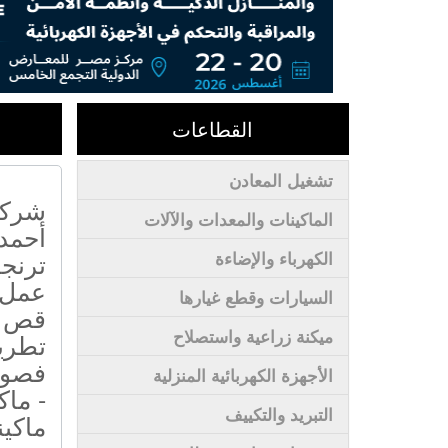
القطاعات
تشغيل المعادن
شركة
الماكينات والمعدات والآلات
أحمد
ترنجا
الكهرباء والإضاءة
عمل 
السيارات وقطع غيارها
قص أب
ميكنة زراعية واستصلاح
تطريز
فصوص
الأجهزة الكهربائية المنزلية
- ماك
التبريد والتكييف
ماكين