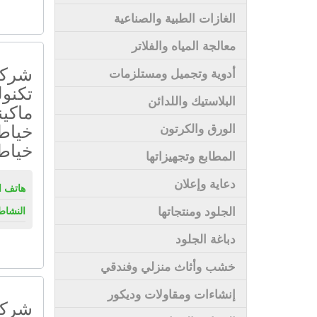
الغازات الطبية والصناعية
معالجة المياه والفلاتر
شركة
أدوية وتجميل ومستلزمات
تكنو
البلاستيك واللدائن
ماكين
خياط
الورق والكرتون
خياط
المطابع وتجهيزاتها
دعاية وإعلان
هاتف ال
الجلود ومنتجاتها
النشاط
دباغة الجلود
خشب وأثاث منزلي وفندقي
إنشاءات ومقاولات وديكور
شركة 