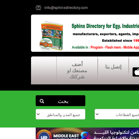
info@sphinxdirectory.com
أضف
إتصل بنا
مصنعك او
شركتك