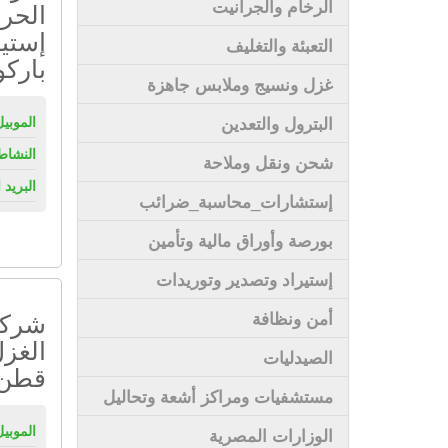
الرخام والجرانيت
الحرا
إستيك
التعبئة والتغليف
باركو
غزل ونسيج وملابس جاهزة
البترول والتعدين
الموبيل
النشاط
شحن ونقل وملاحة
البريد 
إستشارات_محاسبة_ضرائب
بورصة وأوراق مالية وتأمين
إستيراد وتصدير وتوريدات
شركة 
أمن ونظافة
الغزل
الصيدليات
قطن 
مستشفيات ومراكز أشعة وتحاليل
الموبيل
الوزارات المصرية