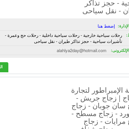
ة - حجز تذاكر
ن - نقل سياحى
إدارة:
إضغط هنا
:
رحلات سياحية خارجية - رحلات سياحية داخلية - رحلات حج وعمرة -
تأشيرات سياحية - حجز تذاكر طيران - نقل سياحى
الإلكترونى:
alahlya2day@hotmail.com
ال
الإمبراطور لتجارة
ج | زجاج جريش -
 سان جوبان - زجاج
رد - زجاج مسطح -
مرايات - زجاج
س - زجاج شفاف