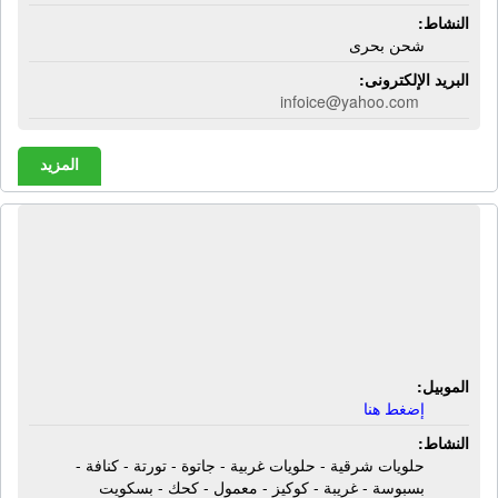
النشاط:
شحن بحرى
البريد الإلكترونى:
infoice@yahoo.com
المزيد
حلوانى ديزرت كورنر | حلويات شرقية -
حلويات غربية - جاتوة - تورتة - كنافة -
بسبوسة - غريبة - كوكيز - معمول - كحك
- بسكويت
الموبيل:
إضغط هنا
النشاط:
حلويات شرقية - حلويات غربية - جاتوة - تورتة - كنافة -
بسبوسة - غريبة - كوكيز - معمول - كحك - بسكويت