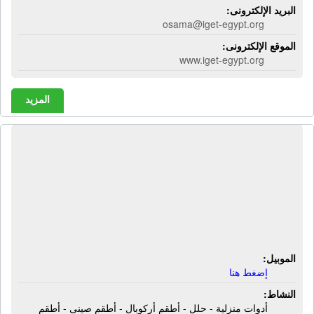
البريد الإلكترونى:
osama@iget-egypt.org
الموقع الإلكترونى:
www.iget-egypt.org
المزيد
المركز الأسبانى والكورى جروب | أدوات
منزلية - حلل - أطقم أركوبال - أطقم
صينى - أطقم سفرة - أطقم شاى -
أطقم توابل - أطقم صوانى - أطقم
جرانيت
الموبيل:
إضغط هنا
النشاط:
أدوات منزلية - حلل - أطقم أركوبال - أطقم صينى - أطقم