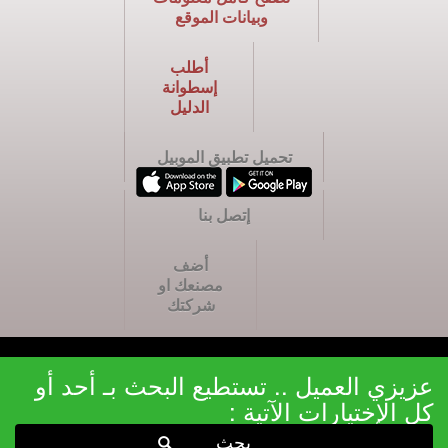
وبيانات الموقع
أطلب
إسطوانة
الدليل
تحميل تطبيق الموبيل
إتصل بنا
أضف
مصنعك او
شركتك
عزيزي العميل .. تستطيع البحث بـ أحد أو
كل الإختيارات الآتية :