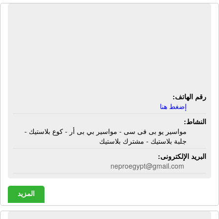
المصنع الوطنى لإنتاج المواسير والقطع
البلاستيكية - نيبرو مصر | مواسير يو بى
فى سى - مواسير بي بى أر - كوع
بلاستيك - جلبة بلاستيك - مشترك
بلاستيك
رقم الهاتف:
إضغط هنا
النشاط:
مواسير يو بى فى سى - مواسير بي بى أر - كوع بلاستيك -
جلبة بلاستيك - مشترك بلاستيك
البريد الإلكترونى:
neproegypt@gmail.com
المزيد