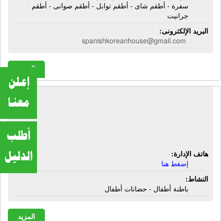
سفرة - أطقم شاى - أطقم توابل - أطقم صوانى - أطقم
جرانيت
البريد الإلكترونى:
spanishkoreanhouse@gmail.com
المزيد
المركز الطبى للأطفال | السنانية - بجوار
مستشفى الفيروز - طريق رأس البر -
دمياط
هاتف الإدارة:
إضغط هنا
النشاط:
باطنة أطفال - حضانات أطفال
المزيد