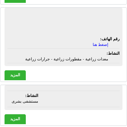
المركز الهندسى للتصنيع | معدات زراعية
- مقطورات زراعية - جرارات زراعية
رقم الهاتف:
إضغط هنا
النشاط:
معدات زراعية - مقطورات زراعية - جرارات زراعية
المزيد
المستشفى الأميرى | دمياط
النشاط:
مستشفى بشرى
المزيد