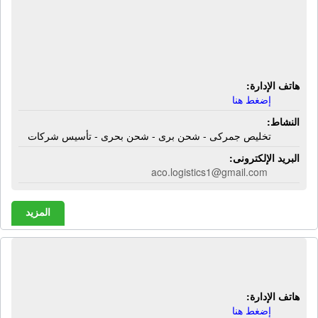
المكتب التجارى العربى | تخليص جمركى
- شحن برى - شحن بحرى - تأسيس
شركات
هاتف الإدارة:
إضغط هنا
النشاط:
تخليص جمركى - شحن برى - شحن بحرى - تأسيس شركات
البريد الإلكترونى:
aco.logistics1@gmail.com
المزيد
المكتب الدولى للتجارة | شحن بحرى
هاتف الإدارة:
إضغط هنا