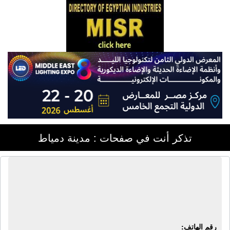
تذكر أنت في صفحات : مدينة دمياط
الشركة الهندسية للتنمية والصناعات
الكيماوية | منظفات صناعية - صابون
سائل - ملمع زجاج - منظف سجاد - كلور
رقم الهاتف: