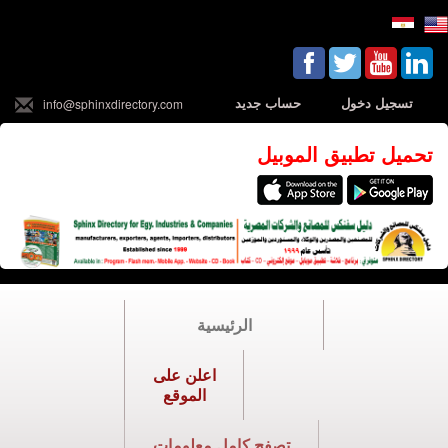
تسجيل دخول
حساب جديد
info@sphinxdirectory.com
تحميل تطبيق الموبيل
الرئيسية
اعلن على
الموقع
تصفح كامل معلومات