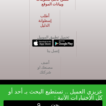
وبيانات الموقع
أطلب
إسطوانة
الدليل
تحميل تطبيق الموبيل
إتصل بنا
أضف
مصنعك او
شركتك
عزيزي العميل .. تستطيع البحث بـ أحد أو
كل الإختيارات الآتية :