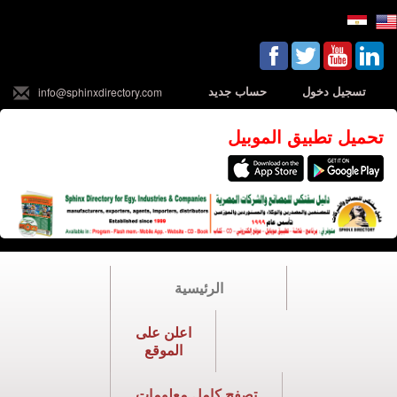
تسجيل دخول
حساب جديد
info@sphinxdirectory.com
تحميل تطبيق الموبيل
الرئيسية
اعلن على
الموقع
تصفح كامل معلومات