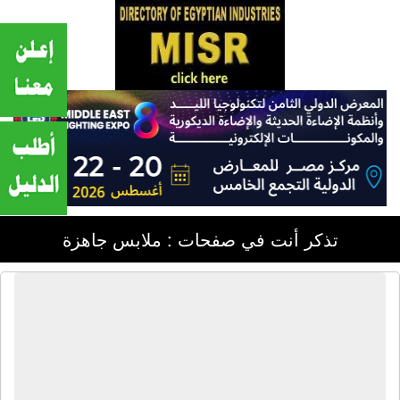
تذكر أنت في صفحات : ملابس جاهزة
شركة الشيخ لصناعة الأقمشة والوبريات
والملابس الجاهزة | أقمشة - وبريات -
ملابس جاهزة - بنطلون - قميص - عباية -
يونيفورم