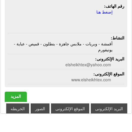
رقم الهاتف:
إضغط هنا
النشاط:
أقمشة - وبريات - ملابس جاهزة - بنطلون - قميص - عباية -
يونيفورم
البريد الإلكترونى:
elsheikhtex@yahoo.com
الموقع الإلكترونى:
www.elsheikhtex.com
المزيد
البريد الإلكترونى
الموقع الإلكترونى
الصور
الخريطه