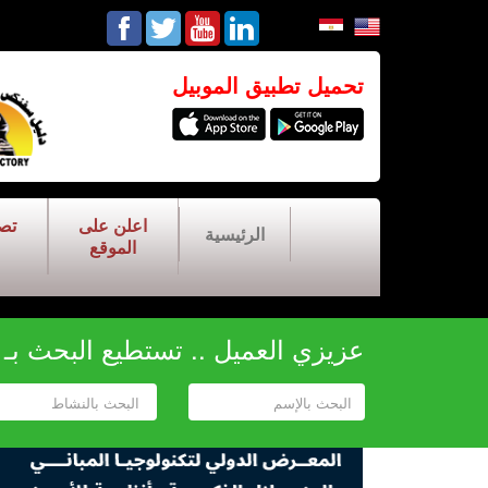
تحميل تطبيق الموبيل
اعلن على
تص
الرئيسية
الموقع
عزيزي العميل .. تستطيع البحث بـ أح