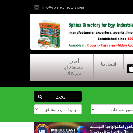
info@sphinxdirectory.com
أضف
إتصل بنا
مصنعك او
شركتك