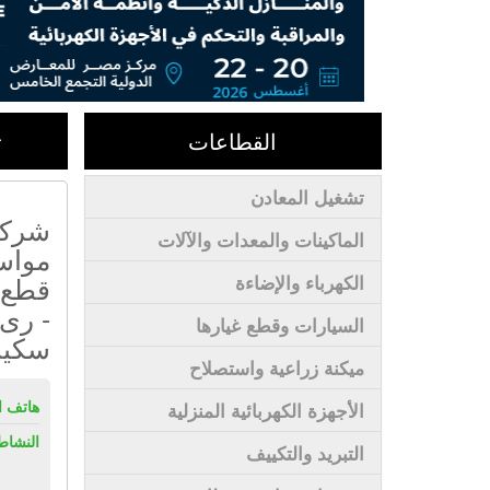
القطاعات
ت
تشغيل المعادن
شركة
الماكينات والمعدات والآلات
مواسي
قطع ت
الكهرباء والإضاءة
- رى 
السيارات وقطع غيارها
سكي
ميكنة زراعية واستصلاح
هاتف ال
الأجهزة الكهربائية المنزلية
النشاط
التبريد والتكييف