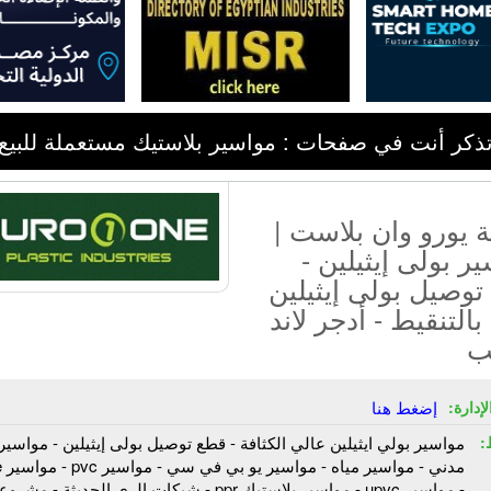
ذكر أنت في صفحات : مواسير بلاستيك مستعملة للبيع
 يورو وان بلاست |
ر بولى إيثيلين -
وصيل بولى إيثيلين
بالتنقيط - أدجر لاند
ب
إدارة:
إضغط هنا
:
مواسير بولي ايثيلين عالي الكثافة - قطع توصيل بولى إيثيلين - مواسير
مدني 
- مواسير upvc - مواسير بلاستيك ppr - شبكات الري الحديثة - مش