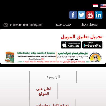
تسجيل دخول
حساب جديد
info@sphinxdirectory.com
تحميل تطبيق الموبيل
الرئيسية
اعلن على
الموقع
تصفح كامل معلومات