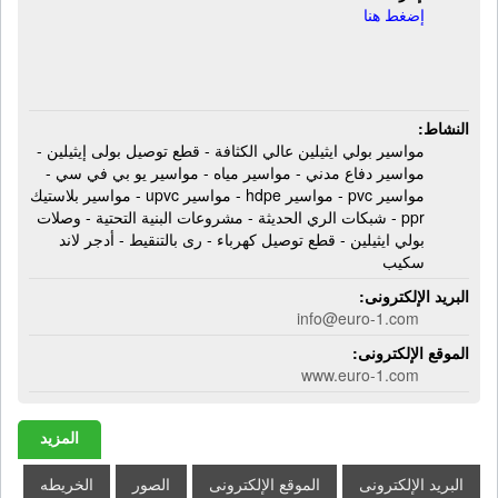
إضغط هنا
النشاط:
مواسير بولي ايثيلين عالي الكثافة - قطع توصيل بولى إيثيلين -
مواسير دفاع مدني - مواسير مياه - مواسير يو بي في سي -
مواسير pvc - مواسير hdpe - مواسير upvc - مواسير بلاستيك
ppr - شبكات الري الحديثة - مشروعات البنية التحتية - وصلات
بولي ايثيلين - قطع توصيل كهرباء - رى بالتنقيط - أدجر لاند
سكيب
البريد الإلكترونى:
info@euro-1.com
الموقع الإلكترونى:
www.euro-1.com
المزيد
البريد الإلكترونى
الموقع الإلكترونى
الصور
الخريطه