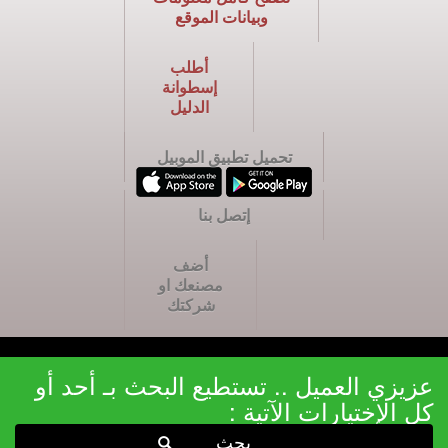
وبيانات الموقع
أطلب
إسطوانة
الدليل
تحميل تطبيق الموبيل
إتصل بنا
أضف
مصنعك او
شركتك
عزيزي العميل .. تستطيع البحث بـ أحد أو
كل الإختيارات الآتية :