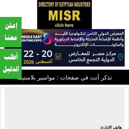
تذكر أنت في صفحات : مواسير بلاستيك
شركة يورو وان بلاست | مواسير بولى
إيثيلين - قطع توصيل بولى إيثيلين - رى
بالتنقيط - أدجر لاند سكيب
هاتف الإدارة: