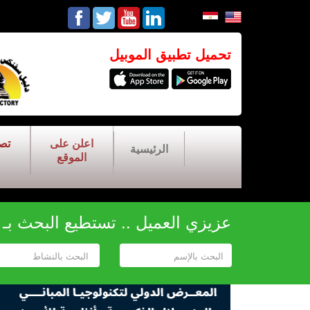
تحميل تطبيق الموبيل
اعلن على
تص
الرئيسية
الموقع
عزيزي العميل .. تستطيع البحث بـ أح