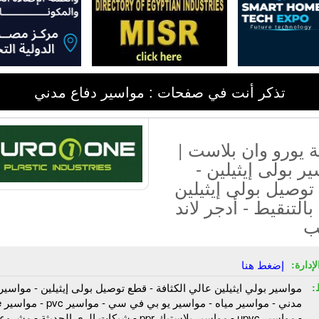
تذكر أنت في صفحات : مواسير دفاع مدني
 يورو وان بلاست |
ر بولى إيثيلين -
وصيل بولى إيثيلين
بالتنقيط - أدجر لاند
ب
إدارة:
إضغط هنا
:
مواسير بولي ايثيلين عالي الكثافة - قطع توصيل بولى إيثيلين - مواسير
مدني 
- مواسير upvc - مواسير بلاستيك ppr - شبكات الري الحديثة - مش