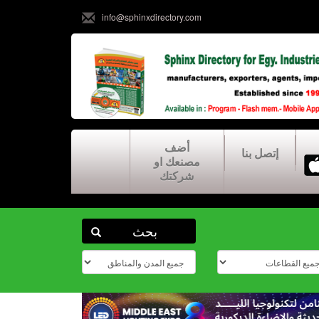
info@sphinxdirectory.com
أضف
إتصل بنا
مصنعك او
شركتك