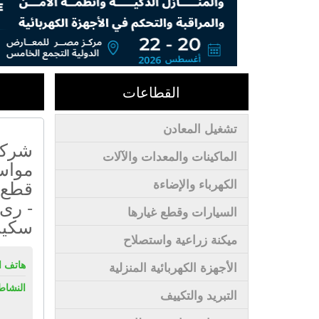
القطاعات
تشغيل المعادن
شركة
الماكينات والمعدات والآلات
مواسي
قطع ت
الكهرباء والإضاءة
- رى 
السيارات وقطع غيارها
سكي
ميكنة زراعية واستصلاح
هاتف ال
الأجهزة الكهربائية المنزلية
النشاط
التبريد والتكييف