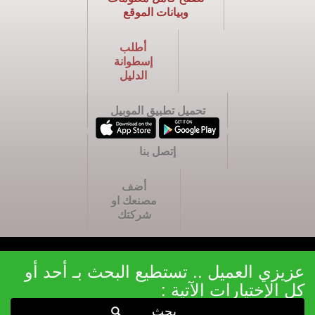
وبيانات الموقع
أطلب
إسطوانة
الدليل
تحميل تطبيق الموبيل
إتصل بنا
أضف
مصنعك او
شركتك
عزيزي العميل .. تستطيع البحث بـ أحد أو
كل الإختيارات الآتية :