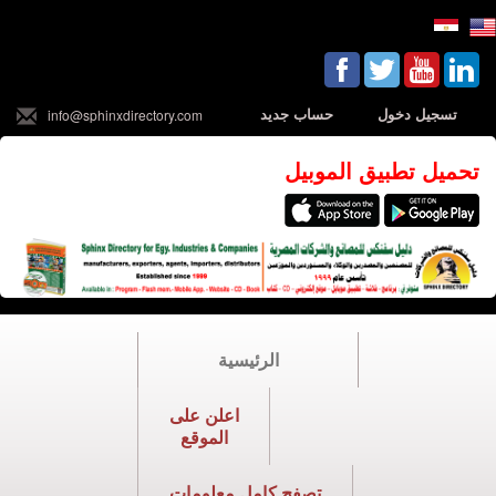
تسجيل دخول
حساب جديد
info@sphinxdirectory.com
تحميل تطبيق الموبيل
الرئيسية
اعلن على
الموقع
تصفح كامل معلومات