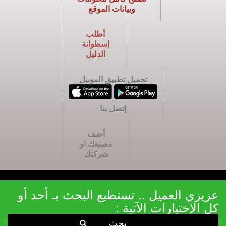
وبيانات الموقع
أطلب
إسطوانة
الدليل
تحميل تطبيق الموبيل
إتصل بنا
أضف
مصنعك او
شركتك
عزيزي العميل .. تستطيع البحث بـ أحد أو
كل الإختيارات الآتية :