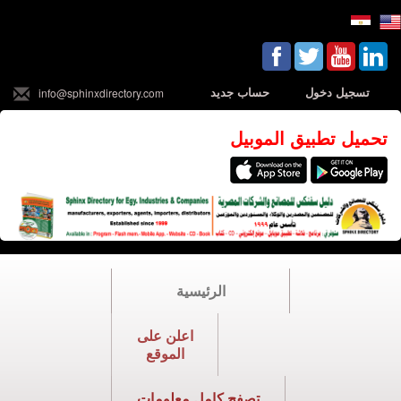
تسجيل دخول
حساب جديد
info@sphinxdirectory.com
تحميل تطبيق الموبيل
الرئيسية
اعلن على
الموقع
تصفح كامل معلومات