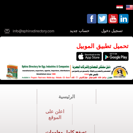
تسجيل دخول
حساب جديد
info@sphinxdirectory.com
تحميل تطبيق الموبيل
الرئيسية
اعلن على
الموقع
تصفح كامل معلومات