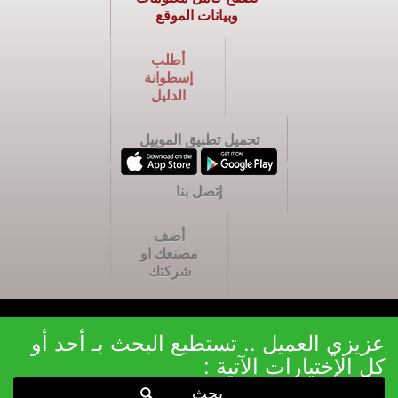
وبيانات الموقع
أطلب
إسطوانة
الدليل
تحميل تطبيق الموبيل
إتصل بنا
أضف
مصنعك او
شركتك
عزيزي العميل .. تستطيع البحث بـ أحد أو
كل الإختيارات الآتية :