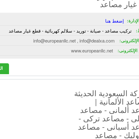
غيار مصاعد
إدارة:
إضغط هنا
:
تركيب مصاعد - صيانة - توريد - سلالم كهربائية - قطع غيار مصاعد
الإلكترونى:
info@europeanllc.net , info@dealxa.com
الإلكترونى:
www.europeanllc.net
ال
ة السعودية الحديثة
عد الألمانية |
د ألمانى - مصاعد
ى - مصاعد تركى -
د أسبانى - مصاعد
وليك - مصاعد