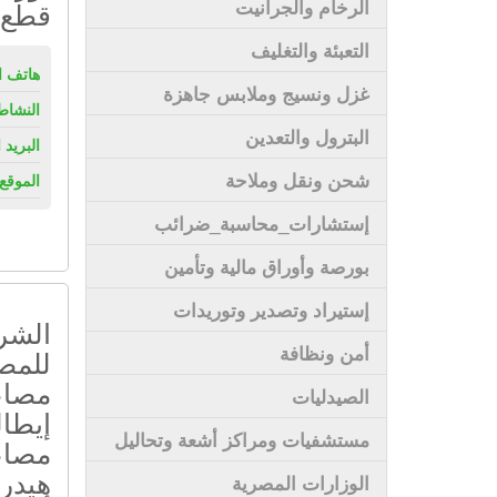
الرخام والجرانيت
قطع 
التعبئة والتغليف
هاتف ال
غزل ونسيج وملابس جاهزة
النشاط
البترول والتعدين
البريد 
شحن ونقل وملاحة
الموقع 
إستشارات_محاسبة_ضرائب
بورصة وأوراق مالية وتأمين
إستيراد وتصدير وتوريدات
الشرك
أمن ونظافة
للمصا
مصاع
الصيدليات
إيطال
مستشفيات ومراكز أشعة وتحاليل
مصاع
هيدر
الوزارات المصرية