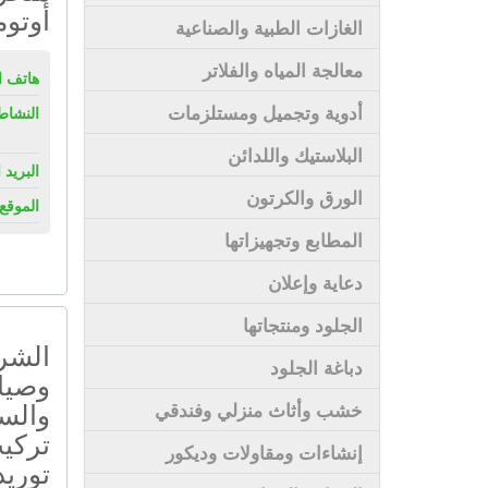
أوتوم
الغازات الطبية والصناعية
معالجة المياه والفلاتر
هاتف ال
أدوية وتجميل ومستلزمات
النشاط
البلاستيك واللدائن
البريد 
الورق والكرتون
الموقع 
المطابع وتجهيزاتها
دعاية وإعلان
الجلود ومنتجاتها
الشرك
دباغة الجلود
وصيا
والسل
خشب وأثاث منزلي وفندقي
تركيب
إنشاءات ومقاولات وديكور
توريد