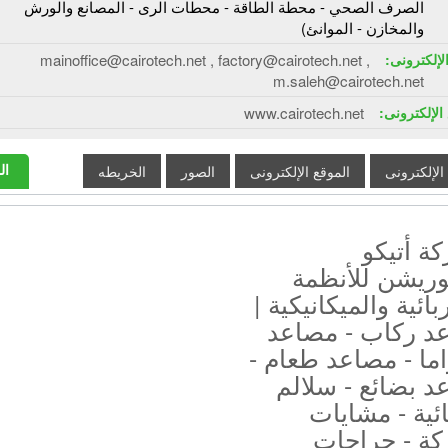
الصرف الصحي - محطة الطاقة - محطات الرى - المصانع والورش
والمخازن - الموانئ)
الإلكترونى:
mainoffice@cairotech.net , factory@cairotech.net ,
m.saleh@cairotech.net
الإلكترونى:
www.cairotech.net
ال
 الإلكترونى
الموقع الإلكترونى
الصور
الخريطه
ة أتيكو
وريشن للأنظمة
بائية والميكانيكية |
د ركاب - مصاعد
اما - مصاعد طعام -
 بضائع - سلالم
ئية - مشايات
كة - جراجات