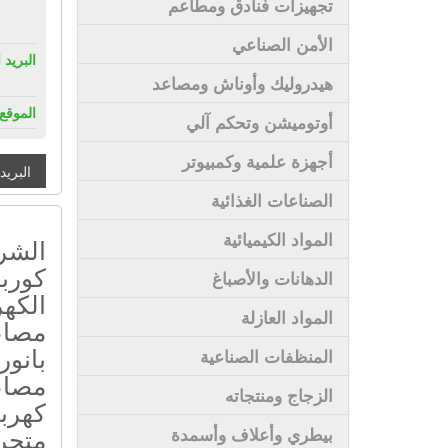
تجهيزات فنادق ومطاعم
الأمن الصناعي
البريد 
هيدروليك وأوناش ومصاعد
الموقع 
أوتوميشن وتحكم آلي
أجهزة علمية وكمبيوتر
البريد
الصناعات الغذائية
المواد الكيميائية
الشرك
كورب
الدهانات والأصباغ
الكهر
المواد العازلة
مصاع
بانور
المنظفات الصناعية
مصاعد
الزجاج ومنتجاته
كهربا
متحر
بيطري وأعلاف وأسمدة