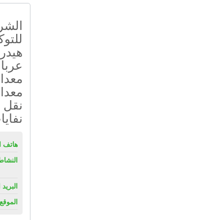
الشرك
للتوك
هيدرو
عربا
معدا
معدا
نقل ح
نفايا
هاتف ال
النشاط
البريد 
الموقع 