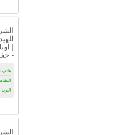
الشر
للهيد
| أون
- حف
هاتف ال
النشاط
البريد 
الشرك