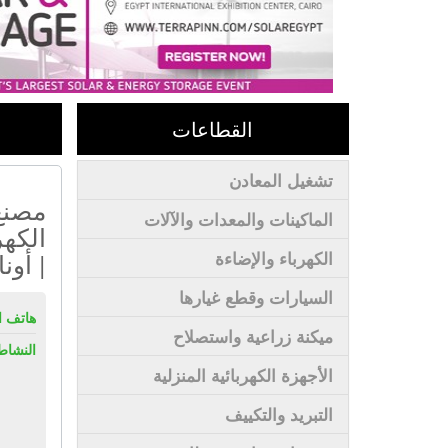
القطاعات
تشغيل المعادن
مصنع 
الماكينات والمعدات والآلات
الكهر
| أون
الكهرباء والإضاءة
السيارات وقطع غيارها
هاتف ال
ميكنة زراعية واستصلاح
النشاط
الأجهزة الكهربائية المنزلية
التبريد والتكييف