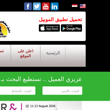
تحميل تطبيق الموبيل
اعلن على
تص
الرئيسية
الموقع
عزيزي العميل .. تستطيع البحث بـ أح