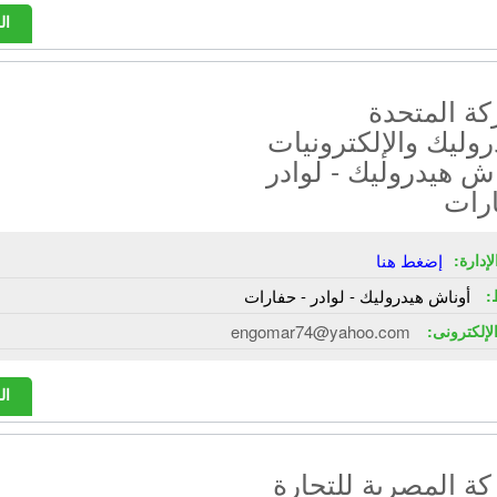
ال
كة المتحدة
روليك والإلكترونيات
اش هيدروليك - لوادر
ارات
إدارة:
إضغط هنا
:
أوناش هيدروليك - لوادر - حفارات
الإلكترونى:
engomar74@yahoo.com
ال
ة المصرية للتجارة