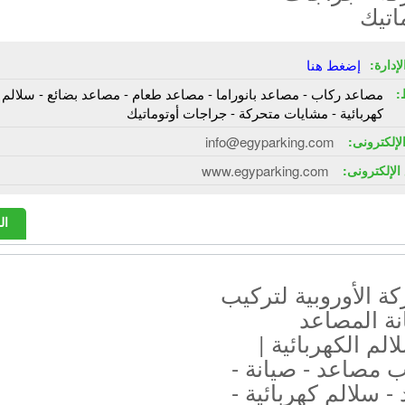
اتيك
إدارة:
إضغط هنا
:
مصاعد ركاب - مصاعد بانوراما - مصاعد طعام - مصاعد بضائع - سلالم
كهربائية - مشايات متحركة - جراجات أوتوماتيك
الإلكترونى:
info@egyparking.com
الإلكترونى:
www.egyparking.com
ال
ة الأوروبية لتركيب
نة المصاعد
الم الكهربائية |
 مصاعد - صيانة -
 - سلالم كهربائية -