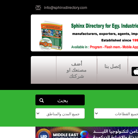
info@sphinxdirectory.com
أضف
إتصل بنا
مصنعك او
شركتك