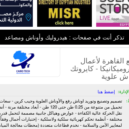
تذكر أنت في صفحات : هيدروليك وأوناش ومصاعد
القاهرة لأعمال
وميكانيكا - كايروتك
اش علوية
إدارة:
إضغط هنا
:
تصميم وتصنيع وتوريد اوناش رفع والأوناش العلوية وجيب كرين - سعات
تحميل من متنوعة من 0.25 طن حتى 120 طن - أبعاد مختلفة مرنة 
نقل الحركة عالية الكفاءة - عوارض وهياكل جانبية مصممة لتحمل قدرة
مختلفة - أنظمة تحكم كهربائية سلكية ولاسلكية - إختبارات أحمال وفقاً
لمعايير الأمن والسلامة - نخدم قطاعات متعددة (محطات معالجة المياه