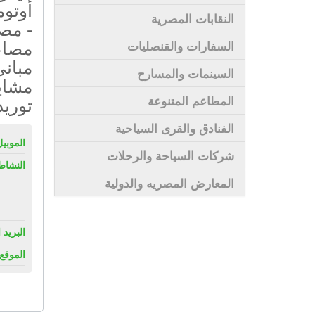
أوتوم
النقابات المصرية
- مص
مصاع
السفارات والقنصليات
مبانى
السينمات والمسارح
مشاي
توريد
المطاعم المتنوعة
الفنادق والقرى السياحية
الموبيل
شركات السياحة والرحلات
النشاط
المعارض المصريه والدولية
البريد 
الموقع 