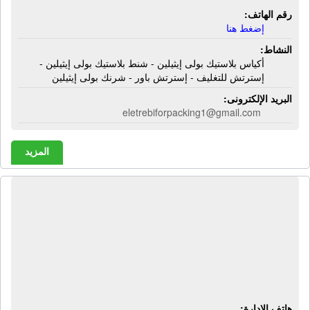
رقم الهاتف:
إضغط هنا
النشاط:
أكياس بلاستيك بولى إيثيلين - شنط بلاستيك بولى إيثيلين -
إسترتش للتغليف - إسترتش باور - شرنك بولى إيثيلين
البريد الإلكترونى:
eletrebiforpacking1@gmail.com
المزيد
شركة الإتحاد للإنشاءات المعدنية وألواح
اليو بى فى سى | مظلات معدنية -
جمالونات - أوناش علوية - موازين
بسكول - حوائط غرف تبريد وتجميد -
ألواح يو بى سى بديلة للصاج - كلادينج
هاتف الإدارة: