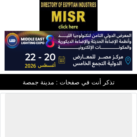
تذكر أنت في صفحات : مدينة جمصة
شركة الأتربى للبلاستيك | أكياس بلاستيك
بولى إيثيلين - شنط بلاستيك بولى إيثيلين
- إسترتش للتغليف - إسترتش باور -
شرنك بولى إيثيلين