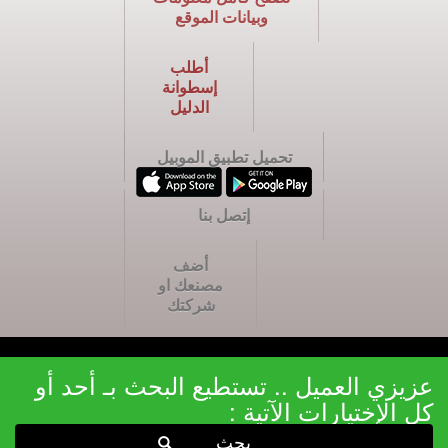
وبيانات الموقع
أطلب
إسطوانة
الدليل
تحميل تطبيق الموبيل
إتصل بنا
أضف
مصنعك او
شركتك
عزيزي العميل .. تستطيع البحث بـ أحد أو
كل الإختيارات الآتية :