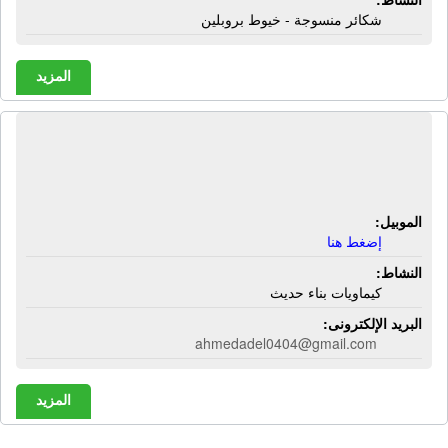
شكائر منسوجة - خيوط بروبلين
المزيد
شركة المصرية لكيماويات البناء الحديث
| كيماويات بناء حديث
الموبيل:
إضغط هنا
النشاط:
كيماويات بناء حديث
البريد الإلكترونى:
ahmedadel0404@gmail.com
المزيد