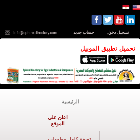
تسجيل دخول
حساب جديد
info@sphinxdirectory.com
تحميل تطبيق الموبيل
الرئيسية
اعلن على
الموقع
تصفح كامل معلومات