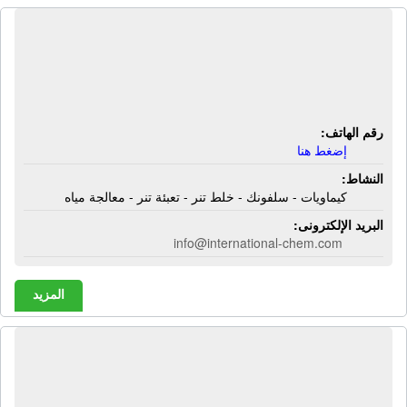
شركة العالمية للصناعات الكيماوية |
كيماويات - سلفونك - خلط تنر - تعبئة تنر
- معالجة مياه
رقم الهاتف:
إضغط هنا
النشاط:
كيماويات - سلفونك - خلط تنر - تعبئة تنر - معالجة مياه
البريد الإلكترونى:
info@international-chem.com
المزيد
شركة العربية للفحم النباتى والصناعى |
فحم نباتى شيشة - فحم نباتى مشاوى