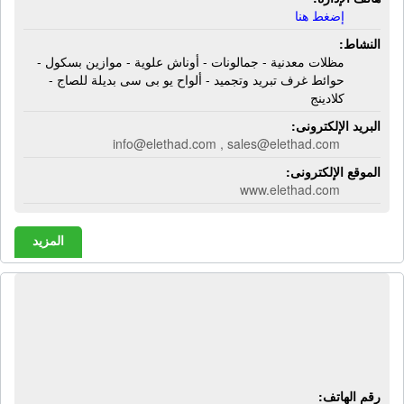
إضغط هنا
النشاط:
مظلات معدنية - جمالونات - أوناش علوية - موازين بسكول -
حوائط غرف تبريد وتجميد - ألواح يو بى سى بديلة للصاج -
كلادينج
البريد الإلكترونى:
info@elethad.com , sales@elethad.com
الموقع الإلكترونى:
www.elethad.com
المزيد
شركة الدقهلية للصابون | صابون غسيل -
صابون تواليت - صابون سائل - تخفيف
كلور
رقم الهاتف: