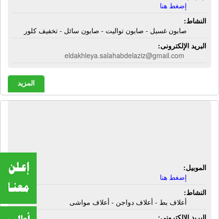
إضغط هنا
النشاط:
صابون غسيل - صابون تواليت - صابون سائل - تخفيف كلور
البريد الإلكترونى:
eldakhleya.salahabdelaziz@gmail.com
المزيد
شركة الدكتور سيد زكريا للأعلاف |
أعلاف بط - أعلاف دواجن - أعلاف
مواشى
الموبيل:
إضغط هنا
النشاط:
أعلاف بط - أعلاف دواجن - أعلاف مواشى
البريد الإلكترونى: