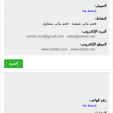
الموبيل:
إضغط هنا
النشاط:
فحم نباتى شيشة - فحم نباتى مشاوى
البريد الإلكترونى:
arbiah.coal@gmail.com , sales@arbiah.net
الموقع الإلكترونى:
www.arbiah.com , www.arbiah.net
المزيد
شركة المصرى للصناعات البلاستيكية |
شكائر منسوجة - خيوط بروبلين
رقم الهاتف:
إضغط هنا
النشاط: