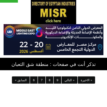
تذكر أنت في صفحات : منطقة شق الثعبان
الاخيرة »
التالي »
9
8
7
6
« السابق