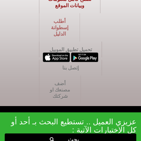
وبيانات الموقع
أطلب
إسطوانة
الدليل
تحميل تطبيق الموبيل
إتصل بنا
أضف
مصنعك او
شركتك
عزيزي العميل .. تستطيع البحث بـ أحد أو
كل الإختيارات الآتية :