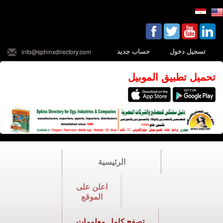
تسجيل دخول
حساب جديد
info@sphinxdirectory.com
تحميل تطبيق الموبيل
الرئيسية
اعلن على
الموقع
تصفح كامل معلومات