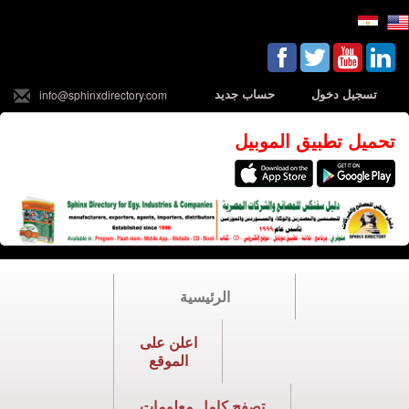
تسجيل دخول
حساب جديد
info@sphinxdirectory.com
تحميل تطبيق الموبيل
الرئيسية
اعلن على
الموقع
تصفح كامل معلومات