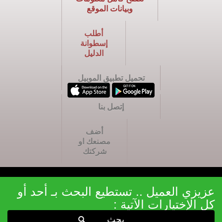
وبيانات الموقع
أطلب
إسطوانة
الدليل
تحميل تطبيق الموبيل
إتصل بنا
أضف
مصنعك او
شركتك
عزيزي العميل .. تستطيع البحث بـ أحد أو
كل الإختيارات الآتية :