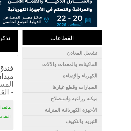
القطاعات
تشغيل المعادن
الماكينات والمعدات والآلات
ميدان
الكهرباء والإضاءة
المسر
السيارات وقطع غيارها
- الق
ميكنة زراعية واستصلاح
هاتف ال
الأجهزة الكهربائية المنزلية
النشاط
التبريد والتكييف