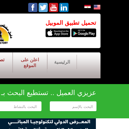
تحميل تطبيق الموبيل
اعلن على
تص
الرئيسية
الموقع
عزيزي العميل .. تستطيع البحث بـ أح