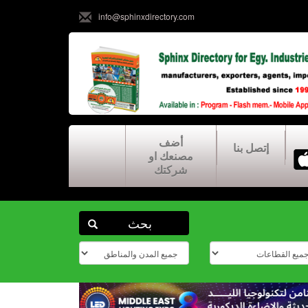
info@sphinxdirectory.com
أضف
إتصل بنا
مصنعك او
شركتك