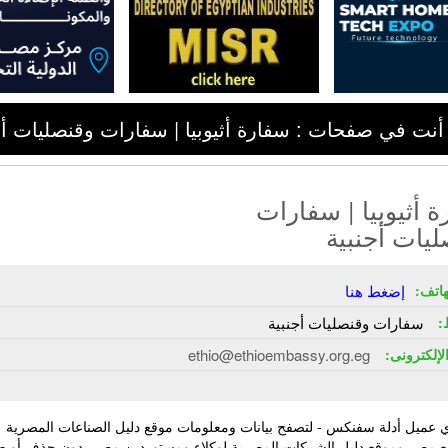
أنت في صفحات : سفارة أثيوبيا | سفارات وقنصليات أج
 أثيوبيا | سفارات
يات أجنبية
هاتف:
إضغط هنا
:
سفارات وقنصليات أجنبية
الإلكترونى:
ethio@ethioembassy.org.eg
 عميل أدلة سفنكس - لتصفح بيانات ومعلومات موقع دليل الصناعات المصرية
ع مصر وموقع دليل الشركات المصرية لوكلاء ومستوردين مصر بدون حذف أو ط