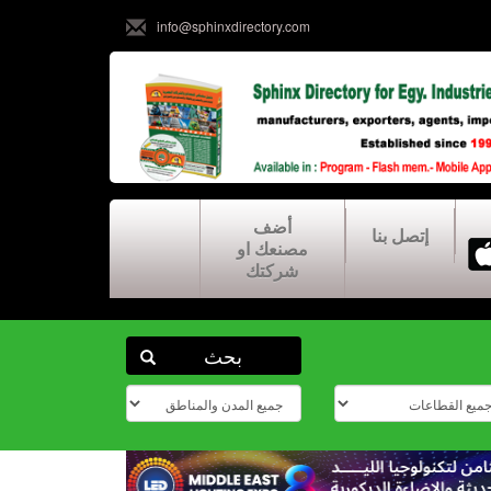
info@sphinxdirectory.com
أضف
إتصل بنا
مصنعك او
شركتك