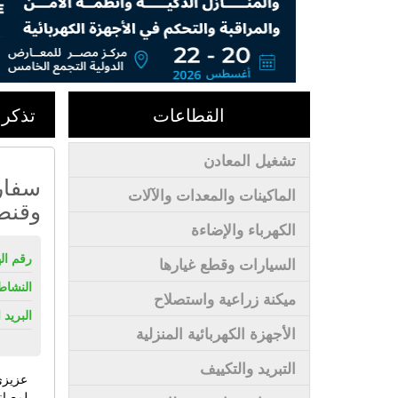
القطاعات
تذكر 
تشغيل المعادن
سفارة
الماكينات والمعدات والآلات
وقنصل
الكهرباء والإضاءة
رقم ال
السيارات وقطع غيارها
النشاط
ميكنة زراعية واستصلاح
البريد 
الأجهزة الكهربائية المنزلية
التبريد والتكييف
عزيزي
لمصان