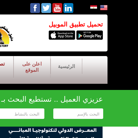
تحميل تطبيق الموبيل
اعلن على
تص
الرئيسية
الموقع
عزيزي العميل .. تستطيع البحث بـ أح