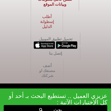
وبيانات الموقع
أطلب
إسطوانة
الدليل
تحميل تطبيق الموبيل
إتصل بنا
أضف
مصنعك او
شركتك
عزيزي العميل .. تستطيع البحث بـ أحد أو
كل الإختيارات الآتية :