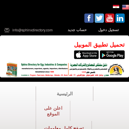
تسجيل دخول
حساب جديد
info@sphinxdirectory.com
تحميل تطبيق الموبيل
الرئيسية
اعلن على
الموقع
تصفح كامل معلومات