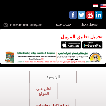
تسجيل دخول
حساب جديد
info@sphinxdirectory.com
تحميل تطبيق الموبيل
الرئيسية
اعلن على
الموقع
تصفح كامل معلومات