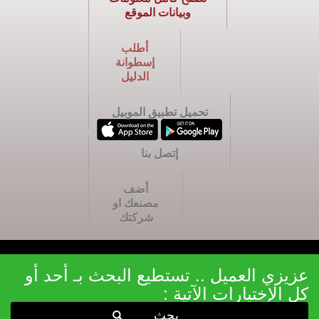
وبيانات الموقع
أطلب
إسطوانة
الدليل
تحميل تطبيق الموبيل
إتصل بنا
أضف
مصنعك او
شركتك
عزيزي العميل .. تستطيع البحث بـ أحد أو
كل الإختيارات الآتية :