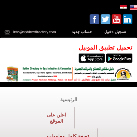
تسجيل دخول
حساب جديد
info@sphinxdirectory.com
تحميل تطبيق الموبيل
الرئيسية
اعلن على
الموقع
تصفح كامل معلومات