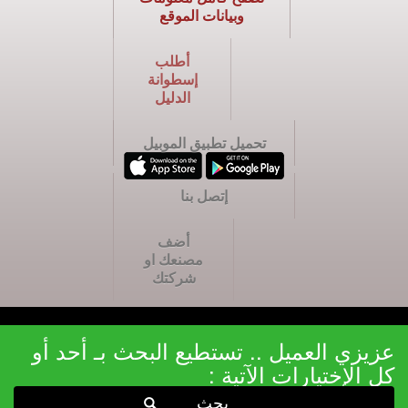
وبيانات الموقع
أطلب
إسطوانة
الدليل
تحميل تطبيق الموبيل
إتصل بنا
أضف
مصنعك او
شركتك
عزيزي العميل .. تستطيع البحث بـ أحد أو
كل الإختيارات الآتية :