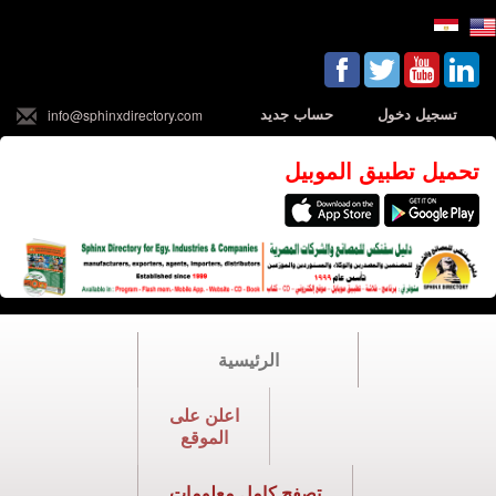
تسجيل دخول
حساب جديد
info@sphinxdirectory.com
تحميل تطبيق الموبيل
الرئيسية
اعلن على
الموقع
تصفح كامل معلومات