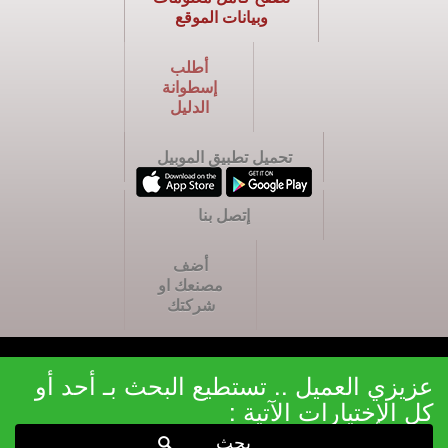
وبيانات الموقع
أطلب
إسطوانة
الدليل
تحميل تطبيق الموبيل
إتصل بنا
أضف
مصنعك او
شركتك
عزيزي العميل .. تستطيع البحث بـ أحد أو
كل الإختيارات الآتية :