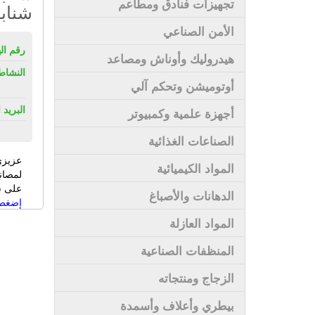
تجهيزات فنادق ومطاعم
شناب
الأمن الصناعي
رقم ال
هيدروليك وأوناش ومصاعد
النشاط
أوتوميشن وتحكم آلي
البريد 
أجهزة علمية وكمبيوتر
الصناعات الغذائية
عزيزي
المواد الكيميائية
لمصان
على سى
الدهانات والأصباغ
إضغط 
المواد العازلة
المنظفات الصناعية
الزجاج ومنتجاته
بيطري وأعلاف وأسمدة