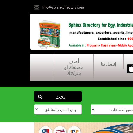
info@sphinxdirectory.com
أضف
إتصل بنا
مصنعك او
شركتك