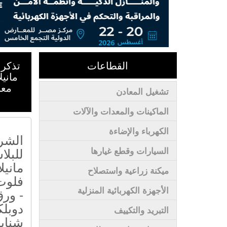
القطاعات
تذكر 
ماني
معا
تشغيل المعادن
الماكينات والمعدات والآلات
الكهرباء والإضاءة
الشرك
للبلا
السيارات وقطع غيارها
مانيل
ميكنة زراعية واستصلاح
فلوت
الأجهزة الكهربائية المنزلية
- ور
دوبل
التبريد والتكييف
شنابر