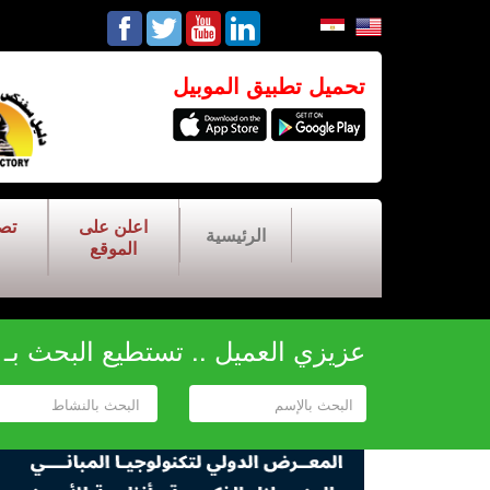
تحميل تطبيق الموبيل
اعلن على
تص
الرئيسية
الموقع
عزيزي العميل .. تستطيع البحث بـ أح