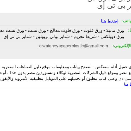
ر بى تى إى
هاتف:
إضغط هنا
:
ورق مانيلا - ورق فلوت - ورق فلوت معالج - ورق تست - ورق تست معا
ورق دوبلكس - شريط تحزيم - شنابر بولى بروبلين - شنابر بى تى إى
الإلكترونى:
elwataneyapaperplastic@gmail.com
 عميل أدلة سفنكس - لتصفح بيانات ومعلومات موقع دليل الصناعات المصرية
ع مصر وموقع دليل الشركات المصرية لوكلاء ومستوردين مصر بدون حذف أو ط
 دى وعلى كتاب مطبوع أو تحميلهم على الموبايل بتطبيقيه الأندرويد والأيفون
هنا