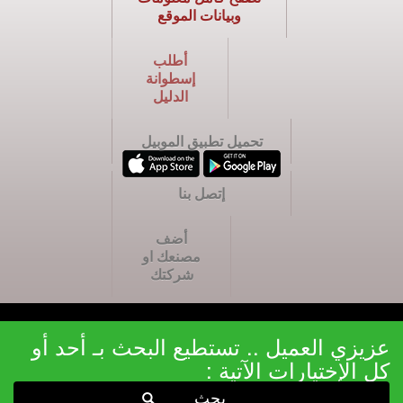
وبيانات الموقع
أطلب
إسطوانة
الدليل
تحميل تطبيق الموبيل
إتصل بنا
أضف
مصنعك او
شركتك
عزيزي العميل .. تستطيع البحث بـ أحد أو
كل الإختيارات الآتية :