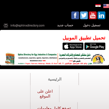
تسجيل دخول
حساب جديد
info@sphinxdirectory.com
تحميل تطبيق الموبيل
الرئيسية
اعلن على
الموقع
تصفح كامل معلومات