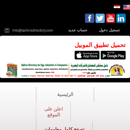
تسجيل دخول
حساب جديد
info@sphinxdirectory.com
تحميل تطبيق الموبيل
الرئيسية
اعلن على
الموقع
تصفح كامل معلومات