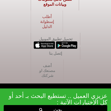
وبيانات الموقع
أطلب
إسطوانة
الدليل
تحميل تطبيق الموبيل
إتصل بنا
أضف
مصنعك او
شركتك
عزيزي العميل .. تستطيع البحث بـ أحد أو
كل الإختيارات الآتية :