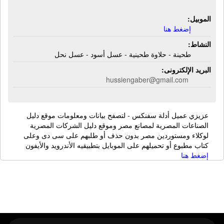
الموبيل:
إضغط هنا
النشاط:
طحينة - حلاوة طحينية - عسل أسود - عسل نحل
البريد الإلكترونى:
hussiengaber@gmail.com
عزيزي عميل أدلة سفنكس - لتصفح بيانات ومعلومات موقع دليل
الصناعات المصرية لمصانع مصر وموقع دليل الشركات المصرية
لوكلاء ومستوردين مصر بدون حذف أو طلبهم على سى دى وعلى
كتاب مطبوع أو تحميلهم على الموبايل بتطبيقيه الأندرويد والأيفون
إضغط هنا