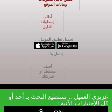
وبيانات الموقع
أطلب
إسطوانة
الدليل
تحميل تطبيق الموبيل
إتصل بنا
أضف
مصنعك او
شركتك
عزيزي العميل .. تستطيع البحث بـ أحد أو
كل الإختيارات الآتية :