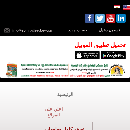
تسجيل دخول
حساب جديد
info@sphinxdirectory.com
تحميل تطبيق الموبيل
الرئيسية
اعلن على
الموقع
تصفح كامل معلومات