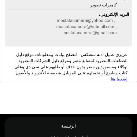
كاميرات تصوير
البريد الإلكترونى:
mostafacamera@yahoo.com ,
mostafacamera@hotmail.com ,
mostafacamera@gmail.com
عزيزي عميل أدلة سفنكس - لتصفح بيانات ومعلومات موقع دليل
الصناعات المصرية لمصانع مصر وموقع دليل الشركات المصرية
لوكلاء ومستوردين مصر بدون حذف أو طلبهم على سى دى وعلى
كتاب مطبوع أو تحميلهم على الموبايل بتطبيقيه الأندرويد والأيفون
إضغط هنا
الرئيسية