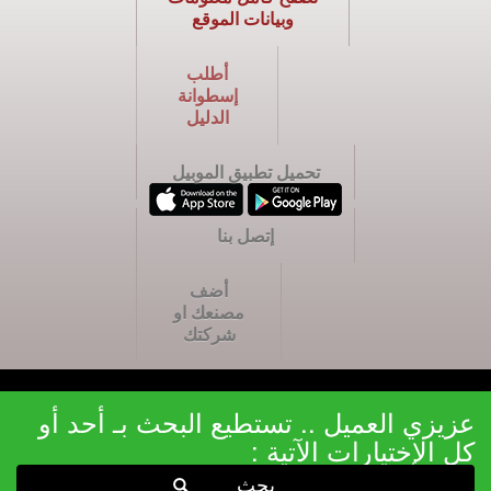
وبيانات الموقع
أطلب
إسطوانة
الدليل
تحميل تطبيق الموبيل
إتصل بنا
أضف
مصنعك او
شركتك
عزيزي العميل .. تستطيع البحث بـ أحد أو
كل الإختيارات الآتية :