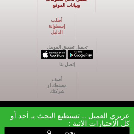
وبيانات الموقع
أطلب
إسطوانة
الدليل
تحميل تطبيق الموبيل
إتصل بنا
أضف
مصنعك او
شركتك
عزيزي العميل .. تستطيع البحث بـ أحد أو
كل الإختيارات الآتية :