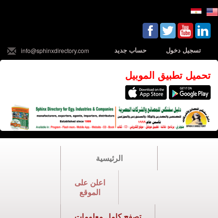
تسجيل دخول
حساب جديد
info@sphinxdirectory.com
تحميل تطبيق الموبيل
الرئيسية
اعلن على
الموقع
تصفح كامل معلومات