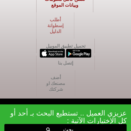
وبيانات الموقع
أطلب
إسطوانة
الدليل
تحميل تطبيق الموبيل
إتصل بنا
أضف
مصنعك او
شركتك
عزيزي العميل .. تستطيع البحث بـ أحد أو
كل الإختيارات الآتية :