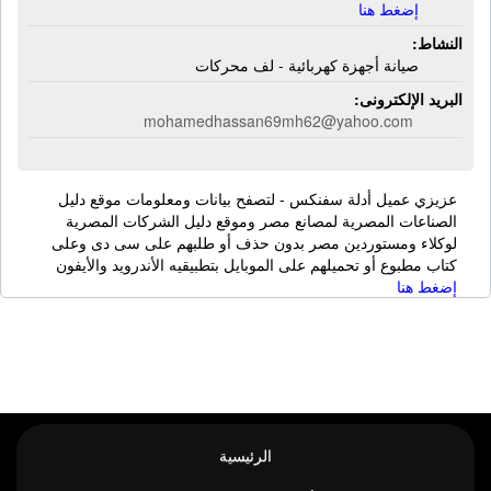
إضغط هنا
النشاط:
صيانة أجهزة كهربائية - لف محركات
البريد الإلكترونى:
mohamedhassan69mh62@yahoo.com
عزيزي عميل أدلة سفنكس - لتصفح بيانات ومعلومات موقع دليل
الصناعات المصرية لمصانع مصر وموقع دليل الشركات المصرية
لوكلاء ومستوردين مصر بدون حذف أو طلبهم على سى دى وعلى
كتاب مطبوع أو تحميلهم على الموبايل بتطبيقيه الأندرويد والأيفون
إضغط هنا
الرئيسية