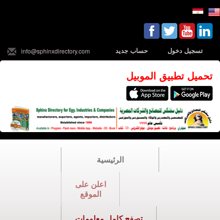
تسجيل دخول
حساب جديد
info@sphinxdirectory.com
تحميل تطبيق الموبيل
الرئيسية
اعلن على
الموقع
تصفح كامل معلومات