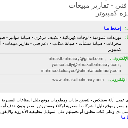
نى - تقارير مبيعات
زة كمبيوتر
:
إضغط هنا
:
توريدات عمومية - لوحات كهربائية - تكييف مركزى - صيانة مواتير - صيا
محركات - صيانة منشأت - صيانة مكاتب - دعم فنى - تقارير مبيعات - أ
كمبيوتر
الإلكترونى:
elmaktb.elmasry@gmail.com ,
yasser.adly@elmakatbelmasry.com ,
mahmoud.elsayed@elmakatbelmasry.com
الإلكترونى:
www.elmakatbelmasry.com
 عميل أدلة سفنكس - لتصفح بيانات ومعلومات موقع دليل الصناعات المصرية
ع مصر وموقع دليل الشركات المصرية لوكلاء ومستوردين مصر بدون حذف أو ط
 دى وعلى كتاب مطبوع أو تحميلهم على الموبايل بتطبيقيه الأندرويد والأيفون
هنا