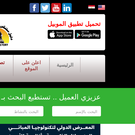
تحميل تطبيق الموبيل
اعلن على
تص
الرئيسية
الموقع
عزيزي العميل .. تستطيع البحث بـ أح