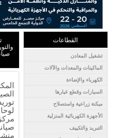
القطاعات
ت
والتو
صيان
تشغيل المعادن
الماكينات والمعدات والآلات
الكهرباء والإضاءة
المك
الصيا
السيارات وقطع غيارها
توريد
ميكنة زراعية واستصلاح
لوحات
الأجهزة الكهربائية المنزلية
مركزى
صيانة
التبريد والتكييف
منشأ