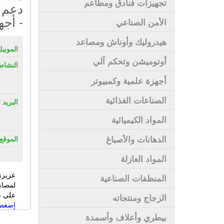
تجهيزات فنادق ومطاعم
دعم ف
- أجه
الأمن الصناعي
هيدروليك وأوناش ومصاعد
الموبيل
أوتوميشن وتحكم آلي
النشاط
أجهزة علمية وكمبيوتر
الصناعات الغذائية
البريد 
المواد الكيميائية
الدهانات والأصباغ
الموقع 
المواد العازلة
عزيزي
المنظفات الصناعية
لمصان
على سى
الزجاج ومنتجاته
إضغط 
بيطري وأعلاف وأسمدة