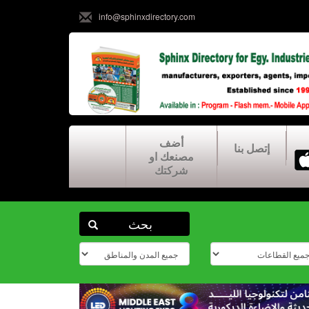
info@sphinxdirectory.com
أضف
إتصل بنا
مصنعك او
شركتك