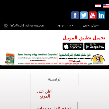
تسجيل دخول
حساب جديد
info@sphinxdirectory.com
تحميل تطبيق الموبيل
الرئيسية
اعلن على
الموقع
تصفح كامل معلومات