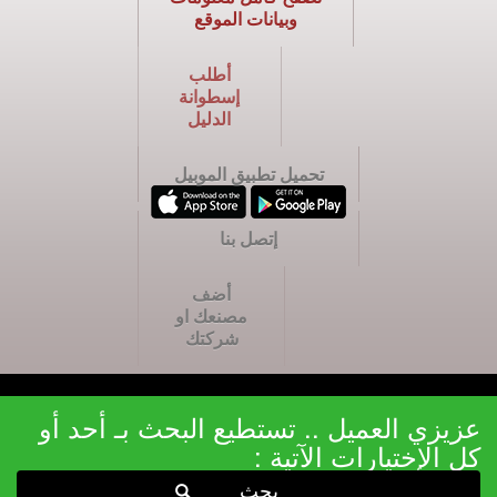
وبيانات الموقع
أطلب
إسطوانة
الدليل
تحميل تطبيق الموبيل
إتصل بنا
أضف
مصنعك او
شركتك
عزيزي العميل .. تستطيع البحث بـ أحد أو
كل الإختيارات الآتية :