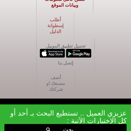
وبيانات الموقع
أطلب
إسطوانة
الدليل
تحميل تطبيق الموبيل
إتصل بنا
أضف
مصنعك او
شركتك
عزيزي العميل .. تستطيع البحث بـ أحد أو
كل الإختيارات الآتية :