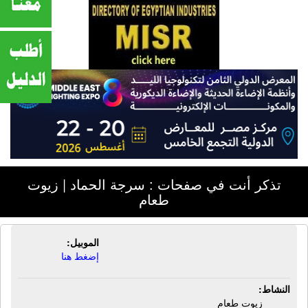
تذكر أنت في صفحات : سرجة الحماد | زيوت
طعام
الموبيل:
سرجة الحماد | زيوت طعام
إضغط هنا
النشاط:
زيوت طعام