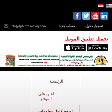
تسجيل دخول
حساب جديد
info@sphinxdirectory.com
تحميل تطبيق الموبيل
الرئيسية
اعلن على
الموقع
تصفح كامل معلومات