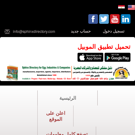
تسجيل دخول
حساب جديد
info@sphinxdirectory.com
تحميل تطبيق الموبيل
الرئيسية
اعلن على
الموقع
تصفح كامل معلومات