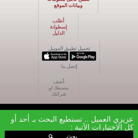
وبيانات الموقع
أطلب
إسطوانة
الدليل
تحميل تطبيق الموبيل
إتصل بنا
أضف
مصنعك او
شركتك
عزيزي العميل .. تستطيع البحث بـ أحد أو
كل الإختيارات الآتية :