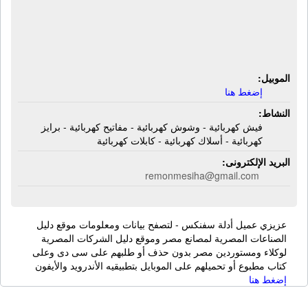
وشوش كهربائية - مفاتيح كهربائية - برايز
كهربائية - أسلاك كهربائية - كابلات
كهربائية
الموبيل:
إضغط هنا
النشاط:
فيش كهربائية - وشوش كهربائية - مفاتيح كهربائية - برايز
كهربائية - أسلاك كهربائية - كابلات كهربائية
البريد الإلكترونى:
remonmesiha@gmail.com
عزيزي عميل أدلة سفنكس - لتصفح بيانات ومعلومات موقع دليل
الصناعات المصرية لمصانع مصر وموقع دليل الشركات المصرية
لوكلاء ومستوردين مصر بدون حذف أو طلبهم على سى دى وعلى
كتاب مطبوع أو تحميلهم على الموبايل بتطبيقيه الأندرويد والأيفون
إضغط هنا