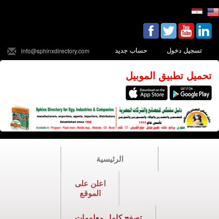
تسجيل دخول
حساب جديد
info@sphinxdirectory.com
تحميل تطبيق الموبيل
الرئيسية
اعلن على
الموقع
تصفح كامل معلومات