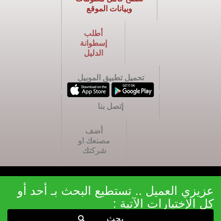
وبيانات الموقع
أطلب
إسطوانة
الدليل
تحميل تطبيق الموبيل
إتصل بنا
أضف
مصنعك او
شركتك
عزيزي العميل .. تستطيع البحث بـ أحد أو
كل الإختيارات الآتية :