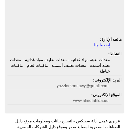
والخدمات اللوجستية | معدات تعبئة مواد
غذائية - معدات تغليف مواد غذائية -
معدات تعبئة أسمدة - معدات تغليف
أسمدة - ماكينات لحام - ماكينات خياطة
هاتف الإدارة:
إضغط هنا
النشاط:
معدات تعبئة مواد غذائية - معدات تغليف مواد غذائية - معدات
تعبئة أسمدة - معدات تغليف أسمدة - ماكينات لحام - ماكينات
خياطة
البريد الإلكترونى:
yazzierkennawy@gmail.com
الموقع الإلكترونى:
www.almotahida.eu
عزيزي عميل أدلة سفنكس - لتصفح بيانات ومعلومات موقع دليل
الصناعات المصرية لمصانع مصر وموقع دليل الشركات المصرية