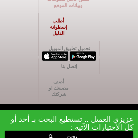
وبيانات الموقع
أطلب
إسطوانة
الدليل
تحميل تطبيق الموبيل
إتصل بنا
أضف
مصنعك او
شركتك
عزيزي العميل .. تستطيع البحث بـ أحد أو
كل الإختيارات الآتية :