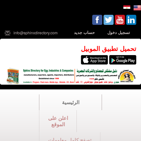
تسجيل دخول
حساب جديد
info@sphinxdirectory.com
تحميل تطبيق الموبيل
الرئيسية
اعلن على
الموقع
تصفح كامل معلومات