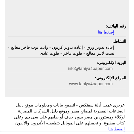
توب فاخر معالج - تست لاينر معالج -
فلوت فاخر - فلوت عادى
رقم الهاتف:
إضغط هنا
النشاط:
إعادة تدوير ورق - إعادة تدوير كرتون - وايت توب فاخر معالج -
تست لاينر معالج - فلوت فاخر - فلوت عادى
البريد الإلكترونى:
info@faniya4paper.com
الموقع الإلكترونى:
www.faniya4paper.com
عزيزي عميل أدلة سفنكس - لتصفح بيانات ومعلومات موقع دليل
الصناعات المصرية لمصانع مصر وموقع دليل الشركات المصرية
لوكلاء ومستوردين مصر بدون حذف أو طلبهم على سى دى وعلى
كتاب مطبوع أو تحميلهم على الموبايل بتطبيقيه الأندرويد والأيفون
إضغط هنا