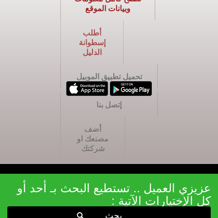
وبيانات الموقع
أطلب
إسطوانة
الدليل
تحميل تطبيق الموبيل
إتصل بنا
أضف
مصنعك او
شركتك
عزيزي العميل .. تستطيع البحث بـ أحد أو
كل الإختيارات الآتية :