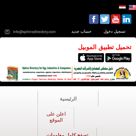
تسجيل دخول
حساب جديد
info@sphinxdirectory.com
تحميل تطبيق الموبيل
الرئيسية
اعلن على
الموقع
تصفح كامل معلومات