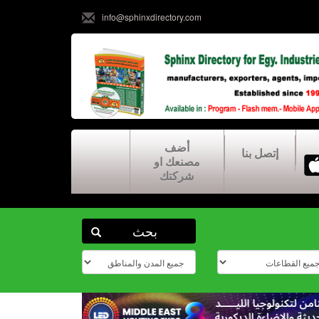
info@sphinxdirectory.com
أضف
إتصل بنا
مصنعك او
شركتك