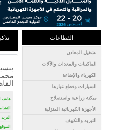
القطاعات
تشغيل المعادن
الماكينات والمعدات والآلات
محمد 
الكهرباء والإضاءة
القاه
السيارات وقطع غيارها
ميكنة زراعية واستصلاح
هاتف ال
النشاط
الأجهزة الكهربائية المنزلية
البريد 
التبريد والتكييف
الموقع 