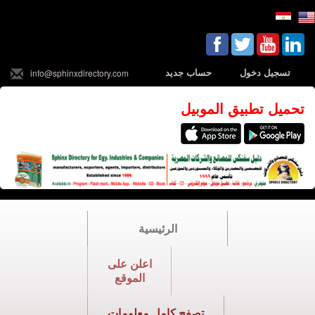
تسجيل دخول
حساب جديد
info@sphinxdirectory.com
تحميل تطبيق الموبيل
الرئيسية
اعلن على
الموقع
تصفح كامل معلومات