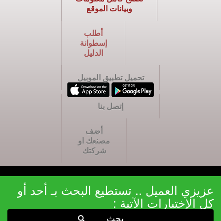
وبيانات الموقع
أطلب
إسطوانة
الدليل
تحميل تطبيق الموبيل
إتصل بنا
أضف
مصنعك او
شركتك
عزيزي العميل .. تستطيع البحث بـ أحد أو
كل الإختيارات الآتية :