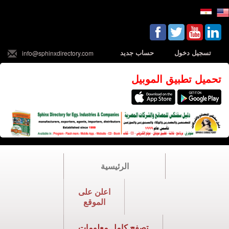
تسجيل دخول
حساب جديد
info@sphinxdirectory.com
تحميل تطبيق الموبيل
الرئيسية
اعلن على
الموقع
تصفح كامل معلومات