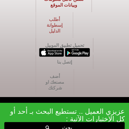
وبيانات الموقع
أطلب
إسطوانة
الدليل
تحميل تطبيق الموبيل
إتصل بنا
أضف
مصنعك او
شركتك
عزيزي العميل .. تستطيع البحث بـ أحد أو
كل الإختيارات الآتية :