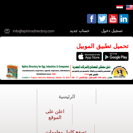
تسجيل دخول
حساب جديد
info@sphinxdirectory.com
تحميل تطبيق الموبيل
الرئيسية
اعلن على
الموقع
تصفح كامل معلومات