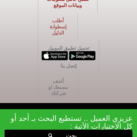
وبيانات الموقع
أطلب
إسطوانة
الدليل
تحميل تطبيق الموبيل
إتصل بنا
أضف
مصنعك او
شركتك
عزيزي العميل .. تستطيع البحث بـ أحد أو
كل الإختيارات الآتية :