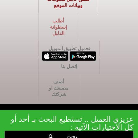
وبيانات الموقع
أطلب
إسطوانة
الدليل
تحميل تطبيق الموبيل
إتصل بنا
أضف
مصنعك او
شركتك
عزيزي العميل .. تستطيع البحث بـ أحد أو
كل الإختيارات الآتية :