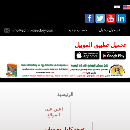
تسجيل دخول
حساب جديد
info@sphinxdirectory.com
تحميل تطبيق الموبيل
الرئيسية
اعلن على
الموقع
تصفح كامل معلومات