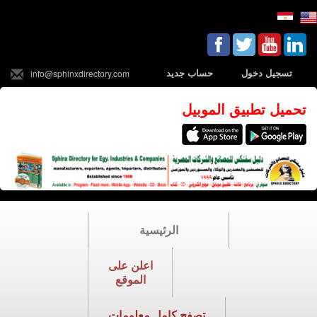
تسجيل دخول
حساب جديد
info@sphinxdirectory.com
تحميل تطبيق الموبيل
الرئيسية
اعلن على
الموقع
تصفح كامل معلومات