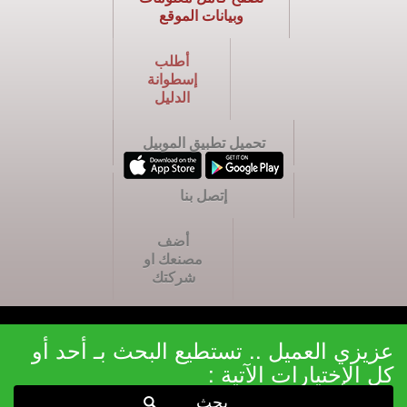
وبيانات الموقع
أطلب
إسطوانة
الدليل
تحميل تطبيق الموبيل
إتصل بنا
أضف
مصنعك او
شركتك
عزيزي العميل .. تستطيع البحث بـ أحد أو
كل الإختيارات الآتية :