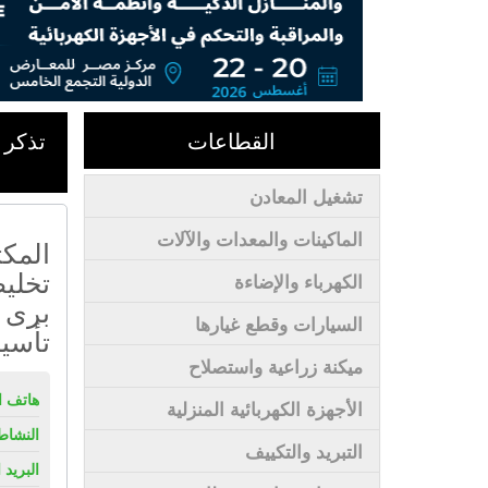
القطاعات
تذكر 
تشغيل المعادن
الماكينات والمعدات والآلات
المكت
تخلي
الكهرباء والإضاءة
برى 
السيارات وقطع غيارها
تأسي
ميكنة زراعية واستصلاح
هاتف ال
الأجهزة الكهربائية المنزلية
النشاط
التبريد والتكييف
البريد 