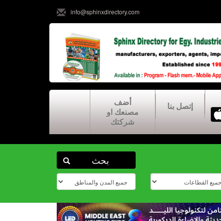
info@sphinxdirectory.com
أضف
إتصل بنا
مصنعك او
شركتك