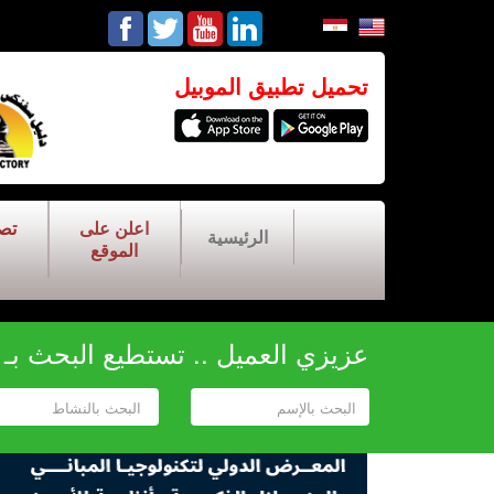
تحميل تطبيق الموبيل
اعلن على
تص
الرئيسية
الموقع
عزيزي العميل .. تستطيع البحث بـ أح